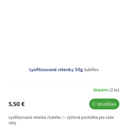
Lyofilizované nitenky 50g
tubifex
Skladom
(2 ks)
5,50 €
DO KOŠÍKA
Lyofilizovaná nitenka /tubifex /– výživná pochúťka pre vaše
ryby