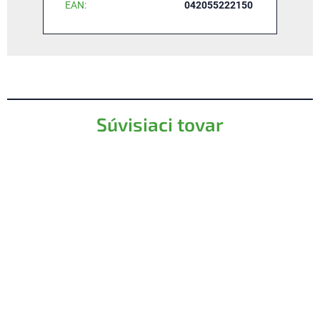
EAN
:
042055222150
Súvisiaci tovar