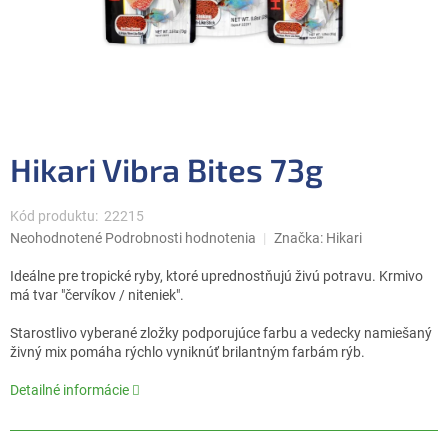
Hikari Vibra Bites 73g
Kód produktu:
22215
Priemerné
Neohodnotené
Podrobnosti hodnotenia
Značka:
Hikari
hodnotenie
produktu
Ideálne pre tropické ryby, ktoré uprednostňujú živú potravu. Krmivo
je
má tvar "červíkov / niteniek".
0,0
z
Starostlivo vyberané zložky podporujúce farbu a vedecky namiešaný
5
živný mix pomáha rýchlo vyniknúť brilantným farbám rýb.
hviezdičiek.
Detailné informácie