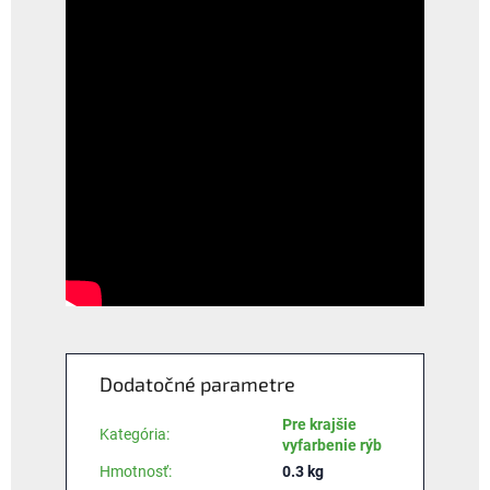
Dodatočné parametre
Pre krajšie
Kategória
:
vyfarbenie rýb
Hmotnosť
:
0.3 kg