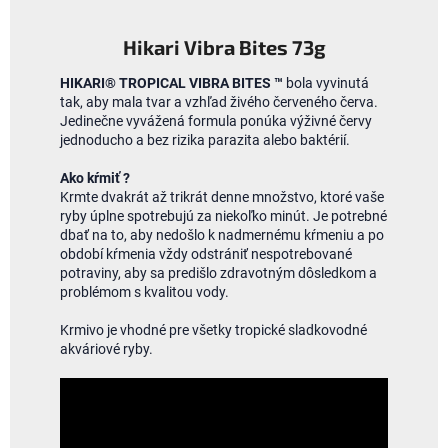
Hikari Vibra Bites 73g
HIKARI® TROPICAL VIBRA BITES ™
bola vyvinutá
tak, aby mala tvar a vzhľad živého červeného červa.
Jedinečne vyvážená formula ponúka výživné červy
jednoducho a bez rizika parazita alebo baktérií.
Ako kŕmiť ?
Krmte dvakrát až trikrát denne množstvo, ktoré vaše
ryby úplne spotrebujú za niekoľko minút.
Je potrebné
dbať na to, aby nedošlo k nadmernému kŕmeniu a po
období kŕmenia vždy odstrániť nespotrebované
potraviny, aby sa predišlo zdravotným dôsledkom a
problémom s kvalitou vody.
Krmivo je vhodné pre všetky tropické sladkovodné
akváriové ryby.