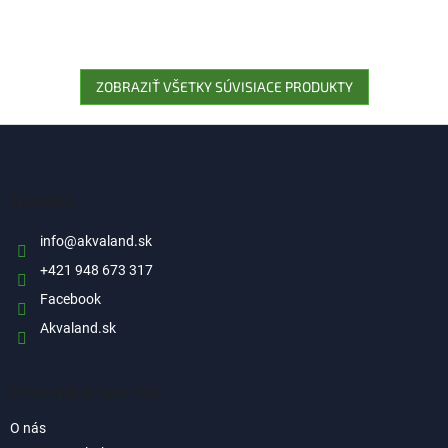
ZOBRAZIŤ VŠETKY SÚVISIACE PRODUKTY
Z
á
p
ä
Kontakt
t
i
info
@
akvaland.sk
e
+421 948 673 317
Facebook
Akvaland.sk
Informácie pre vás
O nás