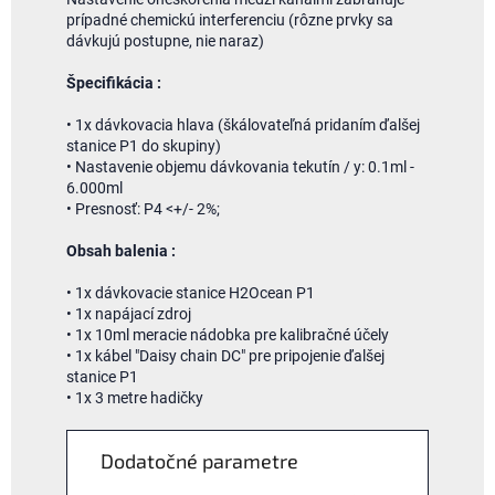
prípadné chemickú interferenciu (rôzne prvky sa
dávkujú postupne, nie naraz)
Špecifikácia :
• 1x dávkovacia hlava (škálovateľná pridaním ďalšej
stanice P1 do skupiny)
• Nastavenie objemu dávkovania tekutín / y: 0.1ml -
6.000ml
• Presnosť: P4 <+/- 2%;
Obsah balenia :
• 1x dávkovacie stanice H2Ocean P1
• 1x napájací zdroj
• 1x 10ml meracie nádobka pre kalibračné účely
• 1x kábel "Daisy chain DC" pre pripojenie ďalšej
stanice P1
• 1x 3 metre hadičky
Dodatočné parametre