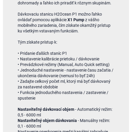
dohromady a ľahko ich priradiť k rôznym skupinám.
Dávkovaciu stanicu H2Ocean P1 možno ľahko
ovládať pomocou aplikácie
X1 Pump
z vášho
mobilného zariadenia, čím získate okamžitý prístup
ku všetkým vstavaným funkciám.
Tým získate prístup k:
• Pridanie ďalších staníc P1
• Nastavenie kalibrácie prietoku / dávkovanie
• Prevádzkové režimy (Manual, Auto Quick setting)
• Jednoduché nastavenie - nastavenie času začatia /
ukončenia dávkovanie (nemusí to byť 24h)
• Zadajte celkový počet ml, ktorý má byť dávkovaný
za nastavené obdobie
• Funkcia jednoduchého nastavenia / zastavenie /
spustenie
Nastaviteľný dávkovací objem
- Automatický režim:
0,5 - 6000 ml
Nastaviteľný objem dávkovania
- Manuálny režim:
0,1 - 6000 ml
Nastavenie oneskorenia medzi kanálmi zabraňuje