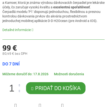
5,0
a Kamoer, ktorá je známa výrobou dávkovacích čerpadiel pre lekárske
z
účely, čo zaručuje vysokú kvalitu a
excelentnú spoľahlivosť
.
5
Čerpadlá modelu 'P1' disponujú jednoduchou, flexibilnou a presnou
hviezdičiek.
kontrolou dávkovania prvkov do akvária prostredníctvom
jednoduchej mobilnej aplikácie D-D H2Ocean (pre Android a IOS).
Detailné informácie
99 €
80,49 € bez DPH
Jednotková
DO 7 DNÍ
cena:
Môžeme doručiť do:
17.8.2026
Možnosti doručenia
PRIDAŤ DO KOŠÍKA