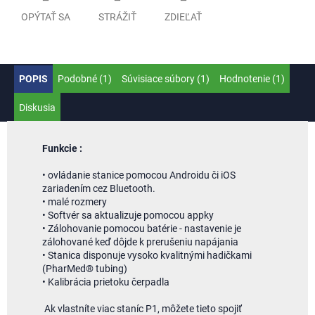
OPÝTAŤ SA
STRÁŽIŤ
ZDIEĽAŤ
POPIS
Podobné (1)
Súvisiace súbory (1)
Hodnotenie (1)
Diskusia
Funkcie :
• ovládanie stanice pomocou Androidu či iOS
zariadením cez Bluetooth.
• malé rozmery
• Softvér sa aktualizuje pomocou appky
• Zálohovanie pomocou batérie - nastavenie je
zálohované keď dôjde k prerušeniu napájania
• Stanica disponuje vysoko kvalitnými hadičkami
(PharMed® tubing)
• Kalibrácia prietoku čerpadla
Ak vlastníte viac staníc P1, môžete tieto spojiť