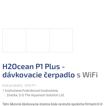
H2Ocean P1 Plus -
dávkovacie čerpadlo
s WiFi
Kód produktu:
H2O-P1
Priemerné
1 hodnotenie
Podrobnosti hodnotenia
hodnotenie
Značka:
D-D The Aquarium Solution Ltd.
produktu
je
Táto šikovná dávkovacia stanica bola vyvinutá spoločne firmami D-D