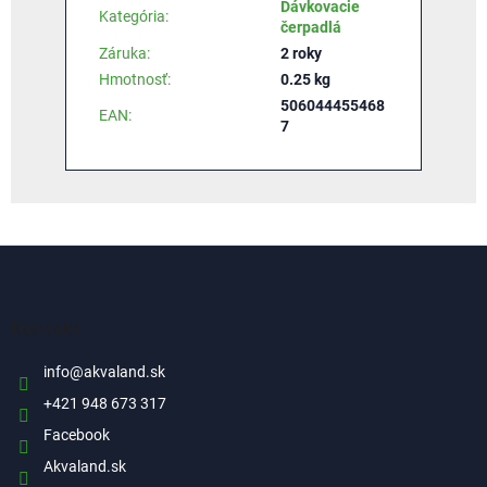
Dávkovacie
Kategória
:
čerpadlá
Záruka
:
2 roky
Hmotnosť
:
0.25 kg
506044455468
EAN
:
7
Z
á
p
ä
Kontakt
t
i
info
@
akvaland.sk
e
+421 948 673 317
Facebook
Akvaland.sk