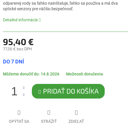
0,0
odparenej vody sa ľahko nainštaluje, ľahko sa používa a má dva
z
optické senzory pre väčšiu bezpečnosť.
5
hviezdičiek.
Detailné informácie
95,40 €
77,56 € bez DPH
Jednotková
DO 7 DNÍ
cena:
Môžeme doručiť do:
14.8.2026
Možnosti doručenia
PRIDAŤ DO KOŠÍKA
OPÝTAŤ SA
STRÁŽIŤ
ZDIEĽAŤ