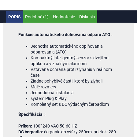
POPIS
Podobné (1)
Hodnotenie
Diskusia
Funkcie automatického dolňovania odparu ATO :
Jednotka automatického doplňovania
odparovania (ATO)
Kompaktný inteligentný senzor s dvojitou
optikou a vizuálnym alarmom
Vstavaná ochrana proti zlyhaniu v reálnom
čase
Žiadne pohyblivé časti, ktoré by zlyhali
Malé rozmery
Jednoduchá inštalácia
systém Plug & Play
Kompletný set s DC výtlačným čerpadlom
Špecifikácia :
Príkon:
100˜240 VAC 50-60 HZ
DC čerpadlo:
čerpanie do výšky 250cm, prietok: 280