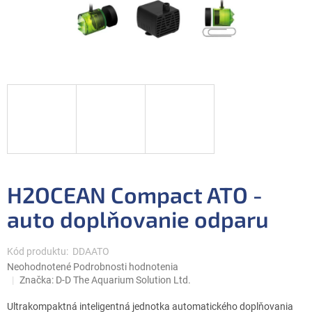
H2OCEAN Compact ATO -
auto doplňovanie odparu
Kód produktu:
DDAATO
Priemerné
Neohodnotené
Podrobnosti hodnotenia
hodnotenie
Značka:
D-D The Aquarium Solution Ltd.
produktu
je
Ultrakompaktná inteligentná jednotka automatického doplňovania