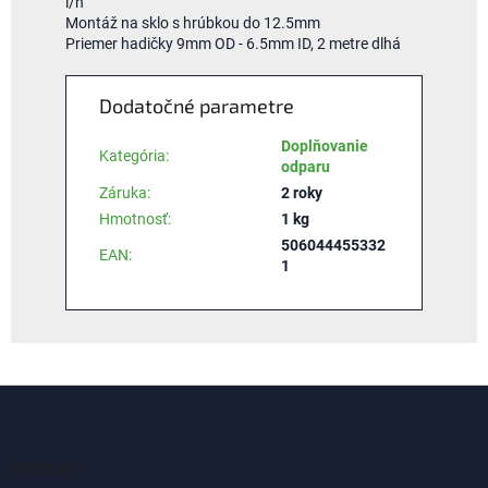
l/h
Montáž na sklo s hrúbkou do 12.5mm
Priemer hadičky 9mm OD - 6.5mm ID, 2 metre dlhá
Dodatočné parametre
Doplňovanie
Kategória
:
odparu
Záruka
:
2 roky
Hmotnosť
:
1 kg
506044455332
EAN
:
1
Z
á
p
ä
Kontakt