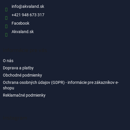
t
i
info
@
akvaland.sk
e
+421 948 673 317
Facebook
Akvaland.sk
Informácie pre vás
O nás
Doprava a platby
Obchodné podmienky
Ochrana osobných údajov (GDPR) - informácie pre zákazníkov e-
shopu
Reklamačné podmienky
Instagram