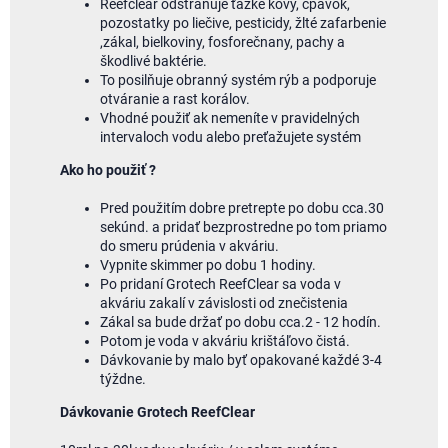
Reefclear odstraňuje ťažké kovy, čpavok,
pozostatky po liečive, pesticidy, žlté zafarbenie
,zákal, bielkoviny, fosforečnany, pachy a
škodlivé baktérie.
To posilňuje obranný systém rýb a podporuje
otváranie a rast korálov.
Vhodné použiť ak nemeníte v pravidelných
intervaloch vodu alebo preťažujete systém
Ako ho použiť ?
Pred použitím
dobre
pretrepte
po dobu
cca.30
sekúnd
.
a
pridať
bezprostredne
po tom
priamo
do
smeru
prúdenia
v akváriu
.
Vypnite
skimmer
po dobu
1
hodiny.
Po pridaní Grotech ReefClear sa voda v
akváriu zakalí v závislosti od znečistenia
Zákal
sa
bude držať
po dobu
cca.
2
-
12 hodín
.
Potom
je voda
v
akváriu
krištáľovo
čistá
.
Dávkovanie by malo
byť opakované
každé
3-4
týždne
.
Dávkovanie Grotech ReefClear