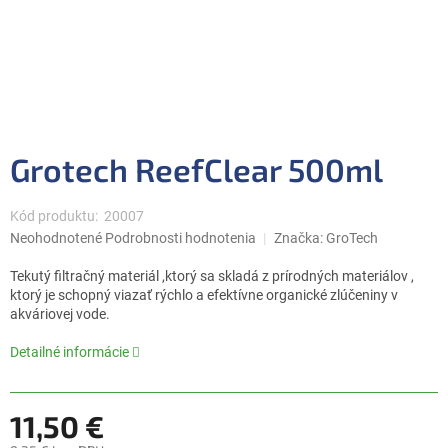
Grotech ReefClear 500ml
Kód produktu:
20007
Priemerné
Neohodnotené
Podrobnosti hodnotenia
Značka:
GroTech
hodnotenie
produktu
Tekutý filtračný materiál ,ktorý sa skladá z prírodných materiálov ,
je
ktorý je schopný viazať rýchlo a efektívne organické zlúčeniny v
0,0
akváriovej vode.
z
5
Detailné informácie
hviezdičiek.
11,50 €