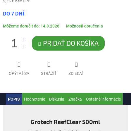
9,35 € bez DPH
Jednotková
DO 7 DNÍ
cena:
Môžeme doručiť do:
14.8.2026
Možnosti doručenia
PRIDAŤ DO KOŠÍKA
OPÝTAŤ SA
STRÁŽIŤ
ZDIEĽAŤ
POPIS
Hodnotenie
Diskusia
Značka
Ostatné informácie
Grotech ReefClear 500ml