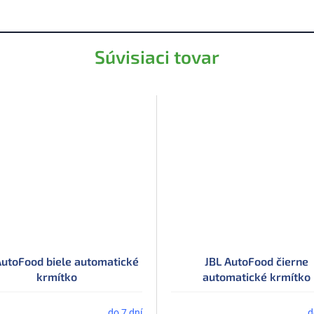
Súvisiaci tovar
AutoFood biele automatické
JBL AutoFood čierne
krmítko
automatické krmítko
do 7 dní
d