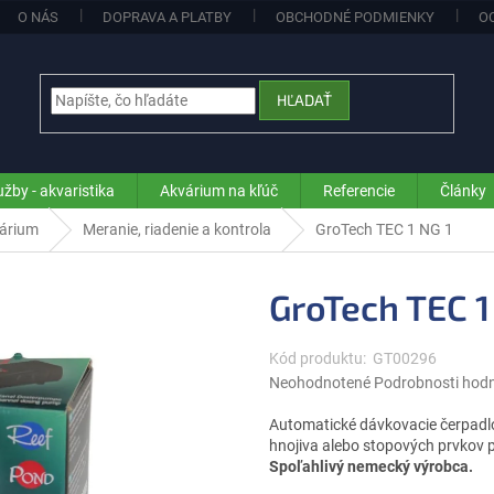
O NÁS
DOPRAVA A PLATBY
OBCHODNÉ PODMIENKY
O
HĽADAŤ
užby - akvaristika
Akvárium na kľúč
Referencie
Články
várium
Meranie, riadenie a kontrola
GroTech TEC 1 NG 1
GroTech TEC 1
Kód produktu:
GT00296
Priemerné
Neohodnotené
Podrobnosti hod
hodnotenie
produktu
Automatické dávkovacie čerpad
je
hnojiva alebo stopových prvkov 
0,0
Spoľahlivý nemecký výrobca.
z