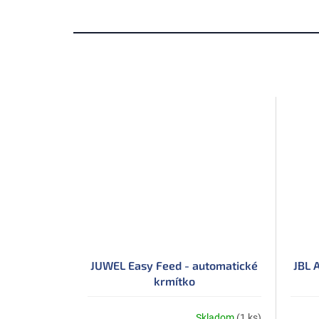
JUWEL Easy Feed - automatické
JBL 
krmítko
Skladom
(1 ks)