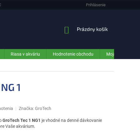
CHRANA OSOBNÝCH ÚDAJOV (GDPR) - INFORMÁCIE PRE ZÁKAZNÍKOV E-SHO
Prihlásenie
NÁKUPNÝ
Prázdny košík
KOŠÍK
Riasa v akváriu
Hodnotenie obchodu
Moja objednávka
 NG 1
notenia
Značka:
GroTech
lo
GroTech Tec 1 NG1
je vhodné na denné dávkovanie
pre Vaše akvárium.