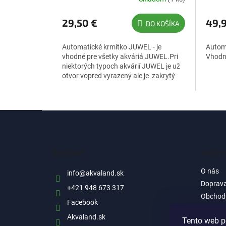
29,50 €
49,
DO KOŠÍKA
Automatické krmítko JUWEL - je
Automa
vhodné pre všetky akváriá JUWEL.Pri
Vhodn
niektorých typoch akvárií JUWEL je už
otvor vopred vyrazený ale je zakrytý
krytom.S automatickým krmítkom...
Z
á
p
ä
Kontakt
Infor
t
i
O nás
info
@
akvaland.sk
e
Doprava
+421 948 673 317
Obchod
Facebook
Ochrana
Akvaland.sk
informá
Tento web p