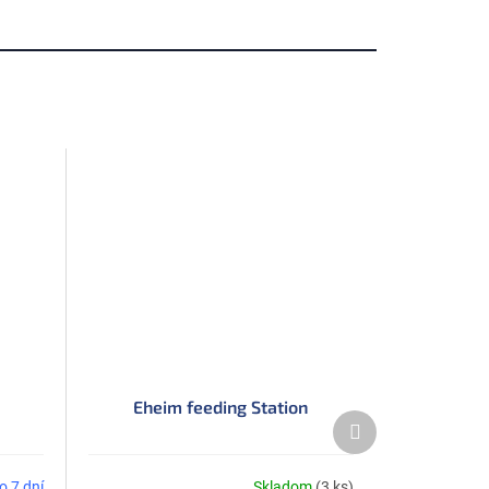
Eheim feeding Station
Ďalší
produkt
o 7 dní
Skladom
(3 ks)