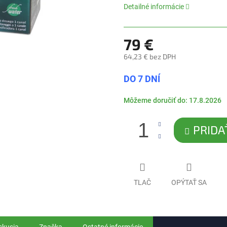
5
Detailné informácie
hviezdičiek.
79 €
64,23 € bez DPH
Jednotková
DO 7 DNÍ
cena:
Môžeme doručiť do:
17.8.2026
PRIDA
TLAČ
OPÝTAŤ SA