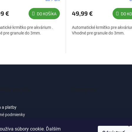
99 €
49,99 €
DO KOŠÍKA
DO KO
tické krmítko pre akvárium .
Automatické krmítko pre akváriu
é pre granule do 3mm.
Vhodné pre granule do 3mm.
mácie pre vás
Instagram
 a platby
né podmienky
 osobných údajov (GDPR) -
cie pre zákazníkov e-shopu
oužíva súbory cookie. Ďalším
Sledovať na Instagra