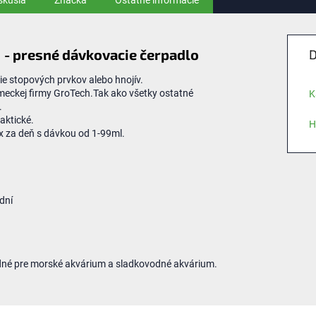
skusia
Značka
Ostatné informácie
1 - presné dávkovacie čerpadlo
D
 stopových prvkov alebo hnojív.
meckej firmy GroTech.Tak ako všetky ostatné
K
.
aktické.
H
 za deň s dávkou od 1-99ml.
dní
né pre morské akvárium a sladkovodné akvárium.