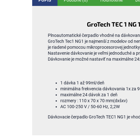
POPIS
Podobné (6)
Hodnotenie
Di
GroTech TEC 1 NG 
Plnoautomatické čerpadlo vhodné na dávkovanie
GroTech Tec1 NG1 je najmenší z modelov od ne
je riadené pomocou mikroprocesorovej jednotky
Nastavenie dávkovanie je veľmi jednoduché a pr
Dávkovanie je možné nastaviť na maximálne 24x
1 dávka 1 až 99ml/deň
minimálna frekvencia dávkovania 1x za 9
maximálne 24 dávok za 1 deň
rozmery : 110 x 70 x 70 mm(dxšxv)
AC 100-250 V / 50-60 Hz, 2,2W
Dávkovacie čerpadlo GroTech TEC1 NG1 je vhod