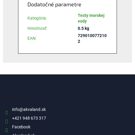
Dodatočné parametre
Testy morskej
Kategória
:
vody
Hmotnosť
:
0.5 kg
729010077210
EAN
:
2
Z
á
p
ä
Kontakt
t
i
info
@
akvaland.sk
e
+421 948 673 317
Facebook