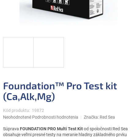
Foundation™ Pro Test kit
(Ca,Alk,Mg)
Kód produktu:
19872
Priemerné
Neohodnotené
Podrobnosti hodnotenia
Značka:
Red Sea
hodnotenie
produktu
Súprava
FOUNDATION PRO Multi Test Kit
od spoločnosti Red Sea
je
obsahuje veľmi presné testy na meranie hladiny základného prvku