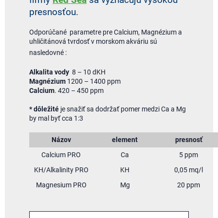
firmy
Red Sea
sa vyznačujú vysokou
presnosťou.
Odporúčané parametre pre Calcium, Magnézium a
uhličitánová tvrdosť v morskom akváriu sú
nasledovné :
Alkalita vody
8 – 10 dKH
Magnézium
1200 – 1400 ppm
Calcium
. 420 – 450 ppm
* dôležité
je snažiť sa dodržať pomer medzi Ca a Mg
by mal byť cca 1:3
Názov
element
presnosť
Calcium PRO
Ca
5 ppm
KH/Alkalinity PRO
KH
0,05 mq/l
Magnesium PRO
Mg
20 ppm