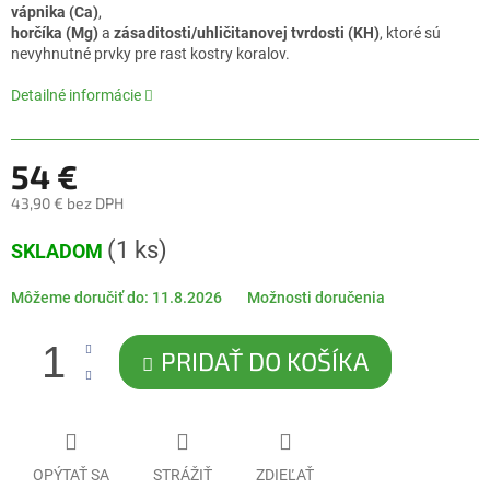
0,0
vápnika (Ca)
,
z
horčíka (Mg)
a
zásaditosti/uhličitanovej tvrdosti (KH)
, ktoré sú
5
nevyhnutné prvky pre rast kostry koralov.
hviezdičiek.
Detailné informácie
54 €
43,90 € bez DPH
Jednotková
(1 ks)
SKLADOM
cena:
Môžeme doručiť do:
11.8.2026
Možnosti doručenia
PRIDAŤ DO KOŠÍKA
OPÝTAŤ SA
STRÁŽIŤ
ZDIEĽAŤ