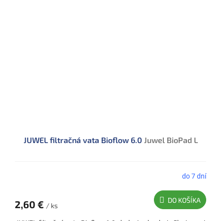
JUWEL filtračná vata Bioflow 6.0
Juwel BioPad L
do 7 dní
DO KOŠÍKA
2,60 €
/ ks