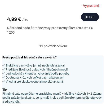
Vypredané
DETAIL
4,99 €
/ ks
Náhradná sada filtračnej vaty pre externý filter TetraTec EX
1200
11
položiek celkom
O
v
l
Prečo používať filtračnú vatu v akváriu?
á
d
✅ Efektívne zachytáva jemné nečistoty a zákal
✅ Predlžuje životnosť ostatných filtračných médií
a
✅ Jednoduchá výmena a tvarovanie podľa potreby
c
✅ Dostupná v rôznych veľkostiach a baleniach
i
✅ Vhodná pre sladkovodné aj morské akváriá
e
p
Tip:
r
Filtračnú vatu odporúčame pravidelne meniť – ideálne každých 1–2 týždne,
v
podľa zaťaženia akvária. Je to malý krok s veľkým efektom na čistotu vody
k
a zdravie rýb.