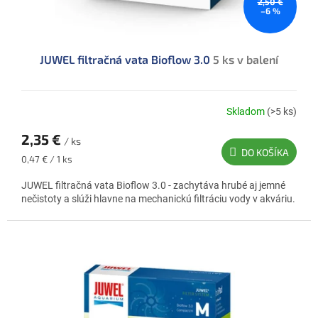
2,50 €
o
–6 %
v
JUWEL filtračná vata Bioflow 3.0
5 ks v balení
Skladom
(>5 ks)
2,35 €
/ ks
DO KOŠÍKA
Jednotková
0,47 € / 1 ks
cena:
JUWEL filtračná vata Bioflow 3.0 - zachytáva hrubé aj jemné
nečistoty a slúži hlavne na mechanickú filtráciu vody v akváriu.