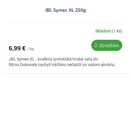
JBL Symec XL 250g
Skladom
(1 ks)
DO KOŠÍKA
6,99 €
/ ks
JBL Symec XL - kvalitná syntetická hrubá vata do
filtrov.Dokonale zachytí väčšinu nečistôt vo vašom akváriu.