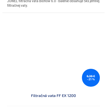
JUWEL filtračná vata Bioflow 6.0 - balenie obsahuje 5ks jemnej
filtračnej vaty.
6,38 €
–21 %
Filtračná vata FF EX 1200