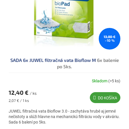
13,80 €
–10 %
SADA 6x JUWEL filtračná vata Bioflow M
6x balenie
po 5ks.
Skladom
(>5 ks)
12,40 €
/ ks
DO KOŠÍKA
Jednotková
2,07 € / 1 ks
cena:
JUWEL filtračná vata Bioflow 3.0 - zachytáva hrubé aj jemné
nečistoty a slúži hlavne na mechanickú filtráciu vody v akváriu.
Sada 6 balení po 5ks.