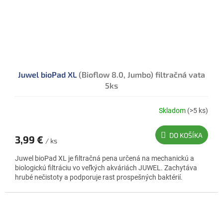
Juwel bioPad XL
(Bioflow 8.0, Jumbo) filtračná vata
5ks
Skladom
(>5 ks)
DO KOŠÍKA
3,99 €
/ ks
Juwel bioPad XL je filtračná pena určená na mechanickú a
biologickú filtráciu vo veľkých akváriách JUWEL. Zachytáva
hrubé nečistoty a podporuje rast prospešných baktérií.