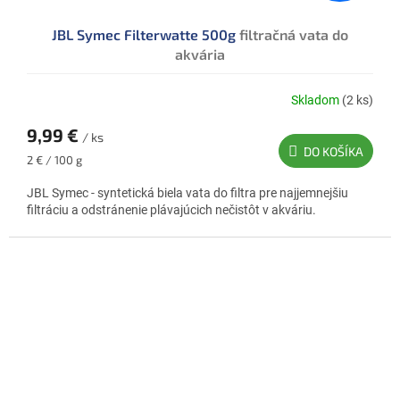
JBL Symec Filterwatte 500g
filtračná vata do
akvária
Skladom
(2 ks)
9,99 €
/ ks
DO KOŠÍKA
Jednotková
2 € / 100 g
cena:
JBL Symec - syntetická biela vata do filtra pre najjemnejšiu
filtráciu a odstránenie plávajúcich nečistôt v akváriu.