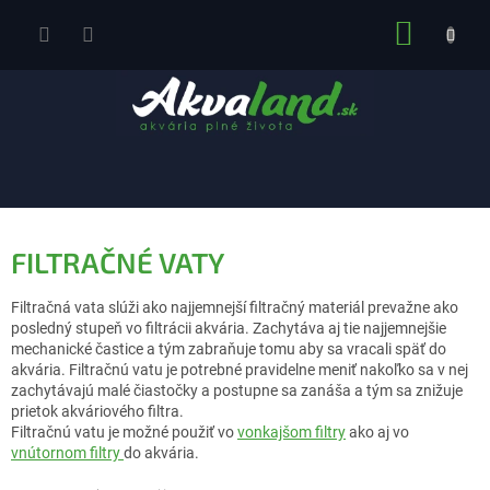
Prejsť
NÁKUP
na
obsah
KOŠÍK
FILTRAČNÉ VATY
Filtračná vata slúži ako najjemnejší filtračný materiál prevažne ako
posledný stupeň vo filtrácii akvária. Zachytáva aj tie najjemnejšie
mechanické častice a tým zabraňuje tomu aby sa vracali späť do
akvária. Filtračnú vatu je potrebné pravidelne meniť nakoľko sa v nej
zachytávajú malé čiastočky a postupne sa zanáša a tým sa znižuje
prietok akváriového filtra.
Filtračnú vatu je možné použiť vo
vonkajšom filtry
ako aj vo
vnútornom filtry
do akvária.