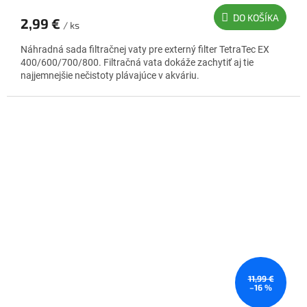
DO KOŠÍKA
2,99 €
/ ks
Náhradná sada filtračnej vaty pre externý filter TetraTec EX
400/600/700/800. Filtračná vata dokáže zachytiť aj tie
najjemnejšie nečistoty plávajúce v akváriu.
11,99 €
–16 %