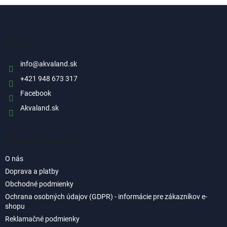
y
Z
v
á
ý
p
p
i
ä
Kontakt
s
t
u
i
info
@
akvaland.sk
e
+421 948 673 317
Facebook
Akvaland.sk
Informácie pre vás
O nás
Doprava a platby
Obchodné podmienky
Ochrana osobných údajov (GDPR) - informácie pre zákazníkov e-
shopu
Reklamačné podmienky