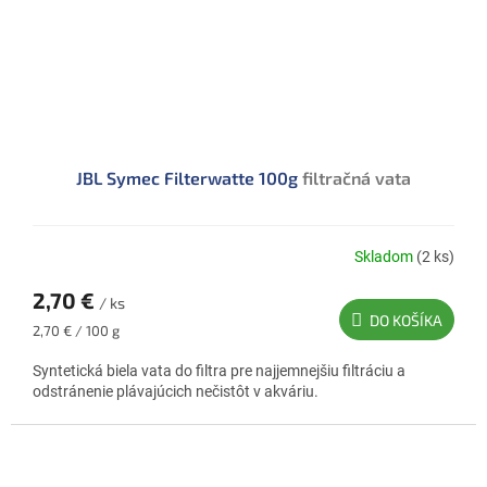
JBL Symec Filterwatte 100g
filtračná vata
Skladom
(2 ks)
2,70 €
/ ks
DO KOŠÍKA
Jednotková
2,70 € / 100 g
cena:
Syntetická biela vata do filtra pre najjemnejšiu filtráciu a
odstránenie plávajúcich nečistôt v akváriu.