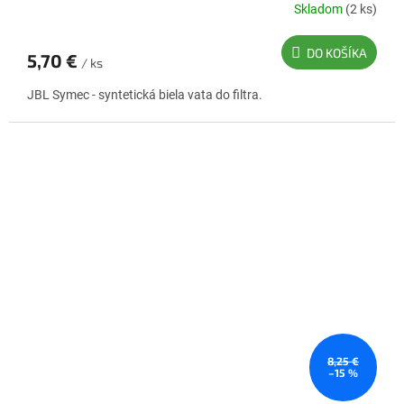
Skladom
(2 ks)
DO KOŠÍKA
5,70 €
/ ks
JBL Symec - syntetická biela vata do filtra.
8,25 €
–15 %