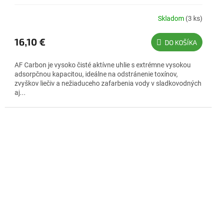
Skladom
(3 ks)
16,10 €
DO KOŠÍKA
AF Carbon je vysoko čisté aktívne uhlie s extrémne vysokou
adsorpčnou kapacitou, ideálne na odstránenie toxínov,
zvyškov liečiv a nežiaduceho zafarbenia vody v sladkovodných
aj...