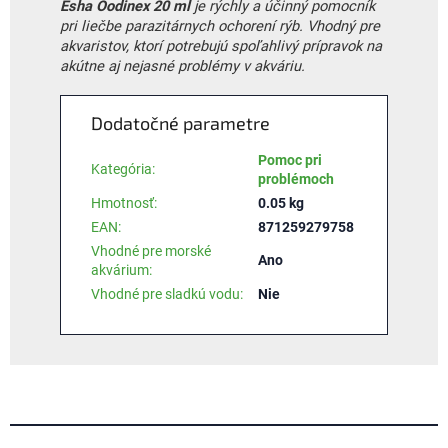
Esha Oodinex 20 ml
je rýchly a účinný pomocník
pri liečbe parazitárnych ochorení rýb. Vhodný pre
akvaristov, ktorí potrebujú spoľahlivý prípravok na
akútne aj nejasné problémy v akváriu.
Dodatočné parametre
Pomoc pri
Kategória
:
problémoch
Hmotnosť
:
0.05 kg
EAN
:
871259279758
Vhodné pre morské
Ano
akvárium
:
Vhodné pre sladkú vodu
:
Nie