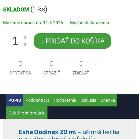
Jednotková
(1 ks)
SKLADOM
cena:
Môžeme doručiť do:
11.8.2026
Možnosti doručenia
PRIDAŤ DO KOŠÍKA
OPÝTAŤ SA
STRÁŽIŤ
ZDIEĽAŤ
POPIS
Podobné (2)
Hodnotenie
Diskusia
Značka
Ostatné informácie
Esha Oodinex 20 ml
– účinná liečba
parazitov, plesní a infekcií u