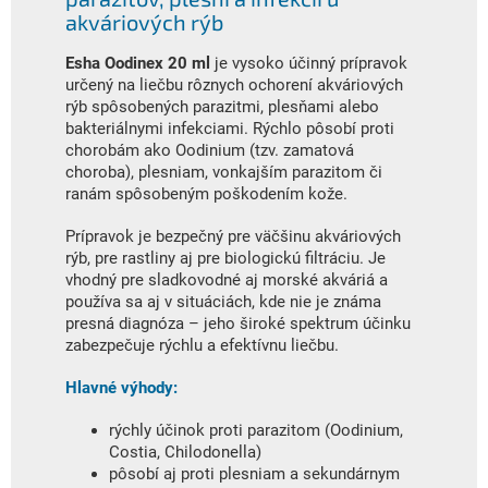
akváriových rýb
Esha Oodinex 20 ml
je vysoko účinný prípravok
určený na liečbu rôznych ochorení akváriových
rýb spôsobených parazitmi, plesňami alebo
bakteriálnymi infekciami. Rýchlo pôsobí proti
chorobám ako Oodinium (tzv. zamatová
choroba), plesniam, vonkajším parazitom či
ranám spôsobeným poškodením kože.
Prípravok je bezpečný pre väčšinu akváriových
rýb, pre rastliny aj pre biologickú filtráciu. Je
vhodný pre sladkovodné aj morské akváriá a
používa sa aj v situáciách, kde nie je známa
presná diagnóza – jeho široké spektrum účinku
zabezpečuje rýchlu a efektívnu liečbu.
Hlavné výhody:
rýchly účinok proti parazitom (Oodinium,
Costia, Chilodonella)
pôsobí aj proti plesniam a sekundárnym