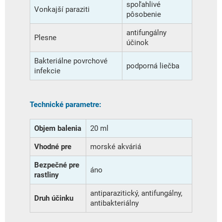
spoľahlivé
Vonkajší paraziti
pôsobenie
antifungálny
Plesne
účinok
Bakteriálne povrchové
podporná liečba
infekcie
Technické parametre:
Objem balenia
20 ml
Vhodné pre
morské akváriá
Bezpečné pre
áno
rastliny
antiparazitický, antifungálny,
Druh účinku
antibakteriálny