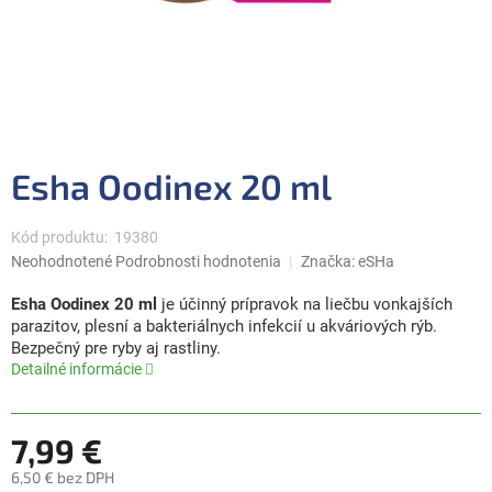
Esha Oodinex 20 ml
Kód produktu:
19380
Priemerné
Neohodnotené
Podrobnosti hodnotenia
Značka:
eSHa
hodnotenie
produktu
Esha Oodinex 20 ml
je účinný prípravok na liečbu vonkajších
je
parazitov, plesní a bakteriálnych infekcií u akváriových rýb.
0,0
Bezpečný pre ryby aj rastliny.
z
Detailné informácie
5
hviezdičiek.
7,99 €
6,50 € bez DPH