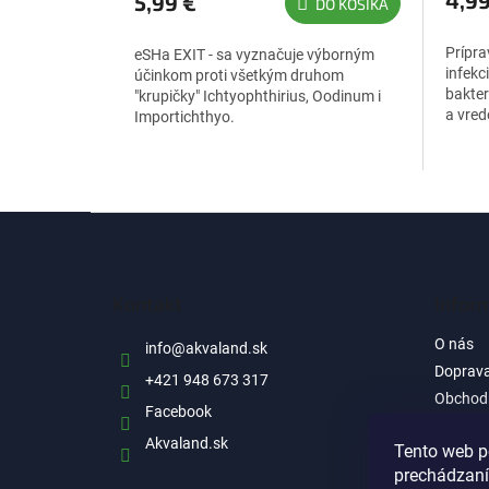
4,99
5,99 €
DO KOŠÍKA
je
5,0
Prípra
eSHa EXIT - sa vyznačuje výborným
z
infekc
účinkom proti všetkým druhom
5
bakter
"krupičky" Ichtyophthirius, Oodinum i
hviezdičiek.
a vred
Importichthyo.
dezinfe
Z
á
p
ä
Kontakt
Infor
t
i
O nás
info
@
akvaland.sk
e
Doprava
+421 948 673 317
Obchod
Facebook
Ochrana
Akvaland.sk
informá
Tento web p
prechádzaní
Reklam