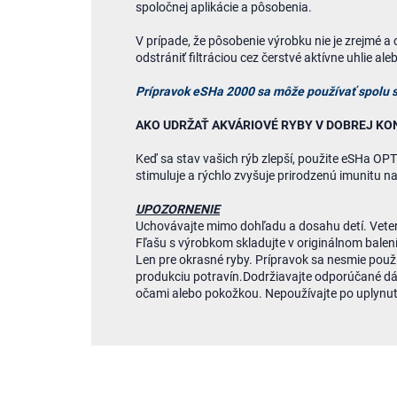
spoločnej aplikácie a pôsobenia.
V prípade, že pôsobenie výrobku nie je zrejmé a
odstrániť filtráciou cez čerstvé aktívne uhlie a
Prípravok eSHa 2000 sa môže používať spolu 
AKO UDRŽAŤ AKVÁRIOVÉ RYBY V DOBREJ KON
Keď sa stav vašich rýb zlepší, použite eSHa OPT
stimuluje a rýchlo zvyšuje prirodzenú imunitu 
UPOZORNENIE
Uchovávajte mimo dohľadu a dosahu detí. Veteri
Fľašu s výrobkom skladujte v originálnom balení
Len pre okrasné ryby. Prípravok sa nesmie použív
produkciu potravín.Dodržiavajte odporúčané dá
očami alebo pokožkou. Nepoužívajte po uplynutí