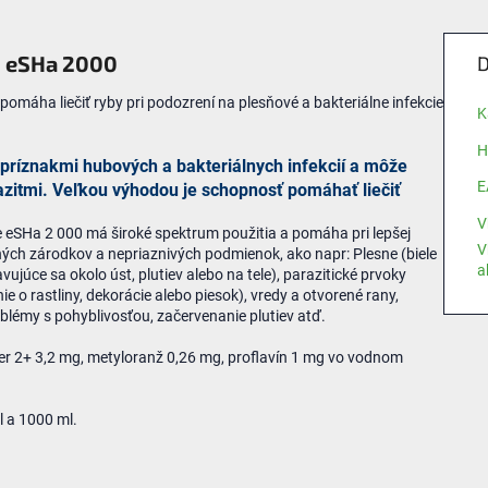
eSHa 2000
D
 pomáha liečiť ryby pri podozrení na plesňové a bakteriálne infekcie
K
H
príznakmi hubových a bakteriálnych infekcií a môže
E
azitmi. Veľkou výhodou je schopnosť pomáhať liečiť
V
že eSHa 2 000 má široké spektrum použitia a pomáha pri lepšej
V
ných zárodkov a nepriaznivých podmienok, ako napr: Plesne (biele
a
ujúce sa okolo úst, plutiev alebo na tele), parazitické prvoky
nie o rastliny, dekorácie alebo piesok), vredy a otvorené rany,
blémy s pohyblivosťou, začervenanie plutiev atď.
er 2+ 3,2 mg, metyloranž 0,26 mg, proflavín 1 mg vo vodnom
l a 1000 ml.