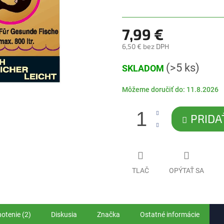
5
hviezdičiek.
7,99 €
6,50 € bez DPH
Jednotková
(>5 ks)
SKLADOM
cena:
Môžeme doručiť do:
11.8.2026
PRIDA
TLAČ
OPÝTAŤ SA
otenie (2)
Diskusia
Značka
Ostatné informácie