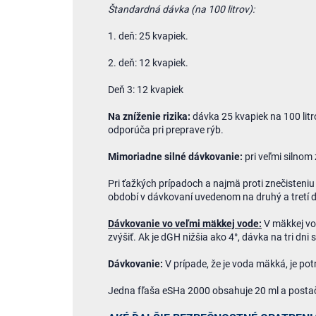
Štandardná dávka (na 100 litrov):
1. deň: 25 kvapiek.
2. deň: 12 kvapiek.
Deň 3: 12 kvapiek
Na zníženie rizika:
dávka 25 kvapiek na 100 litr
odporúča pri preprave rýb.
Mimoriadne silné dávkovanie:
pri veľmi silnom 
Pri ťažkých prípadoch a najmä proti znečisteniu
období v dávkovaní uvedenom na druhý a tretí 
Dávkovanie vo veľmi mäkkej vode:
V mäkkej vo
zvýšiť. Ak je dGH nižšia ako 4°, dávka na tri d
Dávkovanie:
V prípade, že je voda mäkká, je pot
Jedna fľaša eSHa 2000 obsahuje 20 ml a postaču