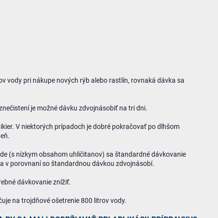
ov vody pri nákupe nových rýb alebo rastlín, rovnaká dávka sa
znečistení je možné dávku zdvojnásobiť na tri dni.
 ikier. V niektorých prípadoch je dobré pokračovať po dlhšom
deň.
de (s nízkym obsahom uhličitanov) sa štandardné dávkovanie
ni sa v porovnaní so štandardnou dávkou zdvojnásobí.
rebné dávkovanie znížiť.
je na trojdňové ošetrenie 800 litrov vody.