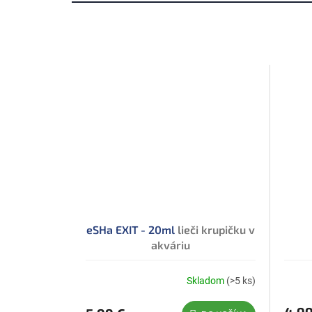
eSHa EXIT - 20ml
lieči krupičku v
akváriu
Skladom
(>5 ks)
Priemerné
hodnotenie
produktu