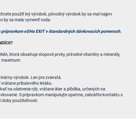
 chcete použiť iný výrobok, pôvodný výrobok by sa mal najprv
lebo by sa mala vymeniť voda.
s prípravkom eSHa EXIT v štandardných dávkovacích pomeroch.
DÍCII?
IMA, ktorá obsahuje stopové prvky, prírodné vitamíny a minerály,
na maximum.
nárny výrobok. Len pre zvieratá.
 vrátane príbalového letáku.
ať na ošetrenie rýb, vrátane ikier a plôdika, určených na
vkovanie. S prípravkom manipulujte opatrne, zabráňte kontaktu s
 doby použiteľnosti.