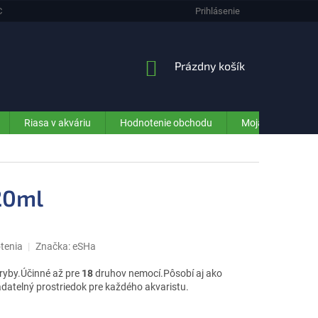
CHRANA OSOBNÝCH ÚDAJOV (GDPR) - INFORMÁCIE PRE ZÁKAZNÍKOV E-SHO
Prihlásenie
NÁKUPNÝ
Prázdny košík
KOŠÍK
Riasa v akváriu
Hodnotenie obchodu
Moja objednávka
20ml
tenia
Značka:
eSHa
é ryby.Účinné až pre
18
druhov nemocí.Pôsobí aj ako
datelný prostriedok pre každého akvaristu.