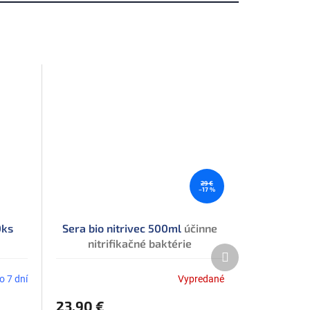
29 €
–17 %
0ks
Sera bio nitrivec 500ml
účinne
nitrifikačné baktérie
Ďalší
produkt
o 7 dní
Vypredané
Priemerné
hodnotenie
23,90 €
produktu