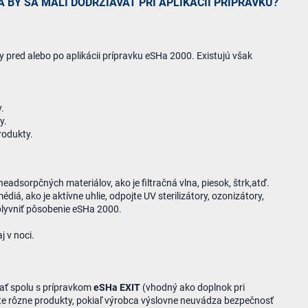
 BY SA MALI DODRŽIAVAŤ PRI APLIKÁCII PRÍPRAVKU?
 pred alebo po aplikácii prípravku eSHa 2000. Existujú však
.
y.
rodukty.
eadsorpčných materiálov, ako je filtračná vlna, piesok, štrk,atď.
diá, ako je aktívne uhlie, odpojte UV sterilizátory, ozonizátory,
vplyvniť pôsobenie eSHa 2000.
j v noci.
ať spolu s prípravkom
eSHa EXIT
(vhodný ako doplnok pri
jte rôzne produkty, pokiaľ výrobca výslovne neuvádza bezpečnosť