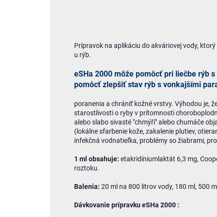
Prípravok na aplikáciu do akváriovej vody, ktorý
u rýb.
eSHa 2000 môže pomôcť pri liečbe rýb s 
pomôcť zlepšiť stav rýb s vonkajšími par
poranenia a chrániť kožné vrstvy. Výhodou je, 
starostlivosti o ryby v prítomnosti choroboplod
alebo slabo sivasté "chmýří" alebo chumáče objav
(lokálne sfarbenie kože, zakalenie plutiev, otiera
infekčná vodnatieľka, problémy so žiabrami, pro
1 ml obsahuje:
etakridíniumlaktát 6,3 mg, Coop
roztoku.
Balenia:
20 ml na 800 litrov vody, 180 ml, 500 m
Dávkovanie prípravku eSHa 2000 :