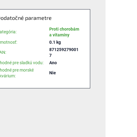
odatočné parametre
Proti chorobám
ategória
:
a vitamíny
motnosť
:
0.1 kg
871259279001
AN
:
7
hodné pre sladkú vodu
:
Ano
hodné pre morské
Nie
kvárium
: