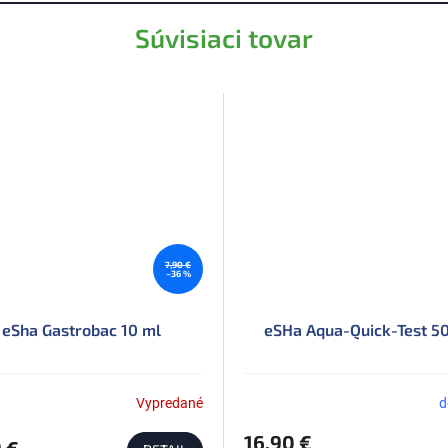
Súvisiaci tovar
7,90 €
–36 %
eSha Gastrobac 10 ml
eSHa Aqua-Quick-Test 5
Vypredané
d
16,90 €