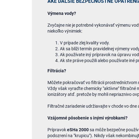
AKÉ ĎALŠIE BEZPEČNOSTNÉ OPATRENIA
Výmena vody?
Zvyčajne nie je potrebné vykonávať výmenu vody
niekoľko výnimiek:
V prípade zlej kvality vody.
Ak sa blíži termín pravidelnej výmeny vody
Ak používate iný prípravok na úpravu vod
Ak ste práve použili alebo používate iné p
Filtrácia?
Môžete pokračovať vo filtrácii prostredníctvom n
Vždy však vyraďte chemicky "aktívne" filtračné mé
ionizátory atď. pretože by mohli nepriaznivo o
Filtračné zariadenie udržiavajte v chode vo dne a
Vzájomné pôsobenie s inými výrobkami?
Prípravok
eSHa 2000
sa môže bezpečne použív
podozrení na "krupicu"). Nikdy však nekombinu