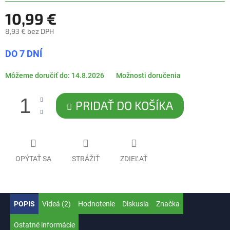
10,99 €
8,93 € bez DPH
Jednotková
DO 7 DNÍ
cena:
Môžeme doručiť do:
14.8.2026
Možnosti doručenia
PRIDAŤ DO KOŠÍKA
OPÝTAŤ SA
STRÁŽIŤ
ZDIEĽAŤ
POPIS
Videá (2)
Hodnotenie
Diskusia
Značka
Ostatné informácie