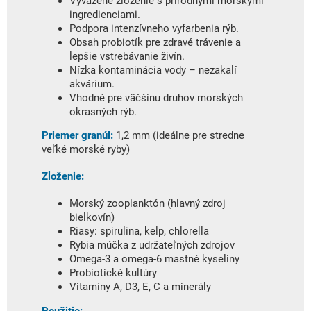
Vyvážené zloženie s prírodnými morskými
ingredienciami.
Podpora intenzívneho vyfarbenia rýb.
Obsah probiotík pre zdravé trávenie a
lepšie vstrebávanie živín.
Nízka kontaminácia vody – nezakalí
akvárium.
Vhodné pre väčšinu druhov morských
okrasných rýb.
Priemer granúl:
1,2 mm (ideálne pre stredne
veľké morské ryby)
Zloženie:
Morský zooplanktón (hlavný zdroj
bielkovín)
Riasy: spirulina, kelp, chlorella
Rybia múčka z udržateľných zdrojov
Omega-3 a omega-6 mastné kyseliny
Probiotické kultúry
Vitamíny A, D3, E, C a minerály
Použitie: