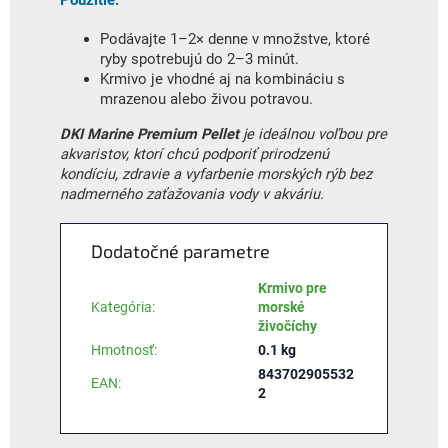
Podávajte 1–2× denne v množstve, ktoré
ryby spotrebujú do 2–3 minút.
Krmivo je vhodné aj na kombináciu s
mrazenou alebo živou potravou.
DKI Marine Premium Pellet
je ideálnou voľbou pre
akvaristov, ktorí chcú podporiť prirodzenú
kondíciu, zdravie a vyfarbenie morských rýb bez
nadmerného zaťažovania vody v akváriu.
Dodatočné parametre
Krmivo pre
Kategória
:
morské
živočíchy
Hmotnosť
:
0.1 kg
843702905532
EAN
:
2