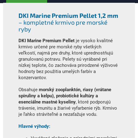
DKI Marine Premium Pellet 1,2 mm
– kompletné krmivo pre morské
ryby
DKI Marine Premium Pellet
je vysoko kvalitné
krmivo určené pre morské ryby všetkých
veľkostí, najmä pre druhy, ktoré uprednostňujú
granulovanú potravu. Pelety sú vyrábané pri
nízkej teplote, čo zachováva prirodzené výživové
hodnoty bez použitia umelých farbív a
konzervantov.
Obsahuje
morský zooplanktón, riasy (vrátane
spiruliny a kelpu), probiotické kultúry a
esenciálne mastné kyseliny
, ktoré podporujú
trávenie, imunitu a žiarivé vyfarbenie rýb. Krmivo
je ľahko stráviteľné a nezaťažuje vodu.
Hlavné výhody: