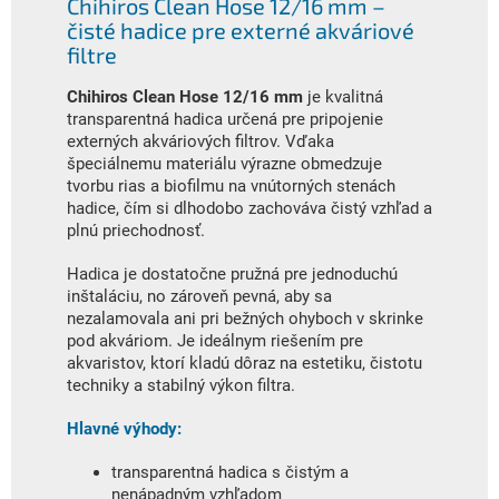
Chihiros Clean Hose 12/16 mm –
čisté hadice pre externé akváriové
filtre
Chihiros Clean Hose 12/16 mm
je kvalitná
transparentná hadica určená pre pripojenie
externých akváriových filtrov. Vďaka
špeciálnemu materiálu výrazne obmedzuje
tvorbu rias a biofilmu na vnútorných stenách
hadice, čím si dlhodobo zachováva čistý vzhľad a
plnú priechodnosť.
Hadica je dostatočne pružná pre jednoduchú
inštaláciu, no zároveň pevná, aby sa
nezalamovala ani pri bežných ohyboch v skrinke
pod akváriom. Je ideálnym riešením pre
akvaristov, ktorí kladú dôraz na estetiku, čistotu
techniky a stabilný výkon filtra.
Hlavné výhody:
transparentná hadica s čistým a
nenápadným vzhľadom