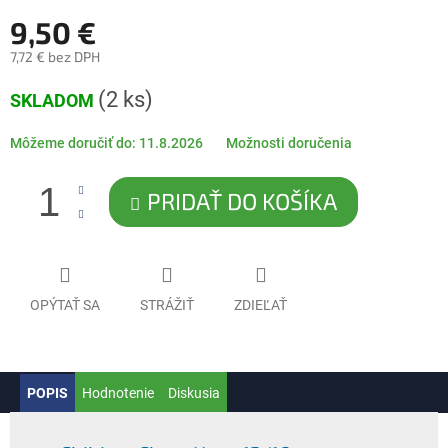
9,50 €
7,72 € bez DPH
Jednotková
(2 ks)
SKLADOM
cena:
Môžeme doručiť do:
11.8.2026
Možnosti doručenia
PRIDAŤ DO KOŠÍKA
OPÝTAŤ SA
STRÁŽIŤ
ZDIEĽAŤ
POPIS
Hodnotenie
Diskusia