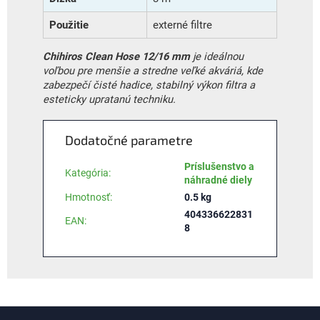
Použitie
externé filtre
Chihiros Clean Hose 12/16 mm
je ideálnou
voľbou pre menšie a stredne veľké akváriá, kde
zabezpečí čisté hadice, stabilný výkon filtra a
esteticky upratanú techniku.
Dodatočné parametre
Príslušenstvo a
Kategória
:
náhradné diely
Hmotnosť
:
0.5 kg
404336622831
EAN
:
8
Z