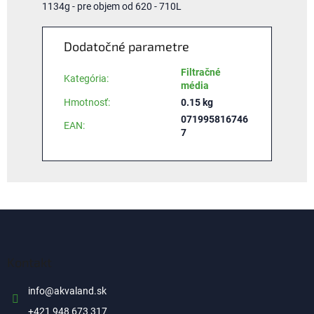
1134g - pre objem od 620 - 710L
Dodatočné parametre
Filtračné
Kategória
:
média
Hmotnosť
:
0.15 kg
071995816746
EAN
:
7
Z
á
p
ä
Kontakt
t
i
info
@
akvaland.sk
e
+421 948 673 317