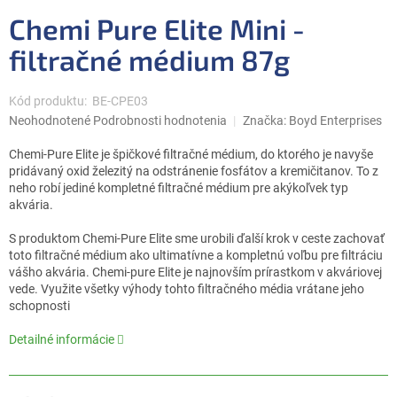
0,0
Chemi Pure Elite Mini -
z
5
filtračné médium 87g
hviezdičiek.
Kód produktu:
BE-CPE03
Priemerné
Neohodnotené
Podrobnosti hodnotenia
Značka:
Boyd Enterprises
hodnotenie
produktu
Chemi-Pure Elite je špičkové filtračné médium, do ktorého je navyše
je
pridávaný oxid železitý na odstránenie fosfátov a kremičitanov. To z
0,0
neho robí jediné kompletné filtračné médium pre akýkoľvek typ
z
akvária.
5
hviezdičiek.
S produktom Chemi-Pure Elite sme urobili ďalší krok v ceste zachovať
toto filtračné médium ako ultimatívne a kompletnú voľbu pre filtráciu
vášho akvária. Chemi-pure Elite je najnovším prírastkom v akváriovej
vede. Využite všetky výhody tohto filtračného média vrátane jeho
schopnosti
Detailné informácie