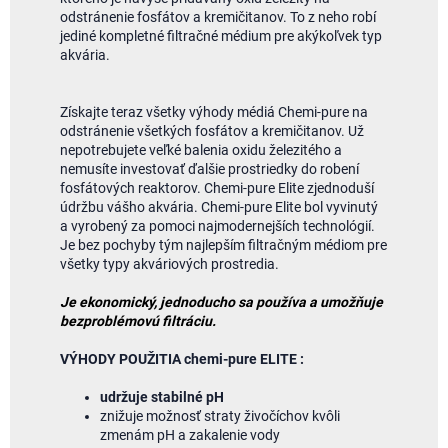
odstránenie fosfátov a kremičitanov. To z neho robí
jediné kompletné filtračné médium pre akýkoľvek typ
akvária.
Získajte teraz všetky výhody médiá Chemi-pure na
odstránenie všetkých fosfátov a kremičitanov. Už
nepotrebujete veľké balenia oxidu železitého a
nemusíte investovať ďalšie prostriedky do robení
fosfátových reaktorov. Chemi-pure Elite zjednoduší
údržbu vášho akvária. Chemi-pure Elite bol vyvinutý
a vyrobený za pomoci najmodernejších technológií.
Je bez pochyby tým najlepším filtračným médiom pre
všetky typy akváriových prostredia.
Je ekonomický, jednoducho sa používa a umožňuje
bezproblémovú filtráciu.
VÝHODY POUŽITIA chemi-pure ELITE :
udržuje stabilné pH
znižuje možnosť straty živočíchov kvôli
zmenám pH a zakalenie vody