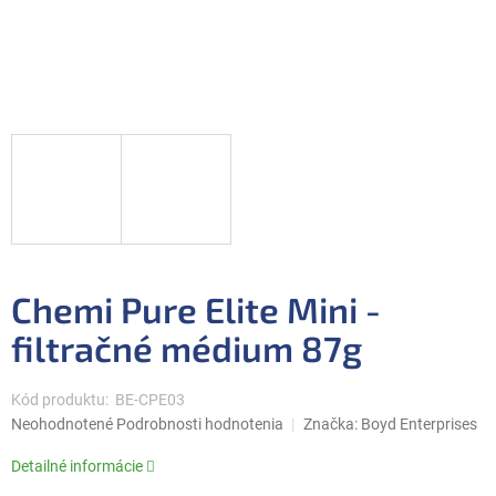
Chemi Pure Elite Mini -
filtračné médium 87g
Kód produktu:
BE-CPE03
Priemerné
Neohodnotené
Podrobnosti hodnotenia
Značka:
Boyd Enterprises
hodnotenie
produktu
Detailné informácie
je