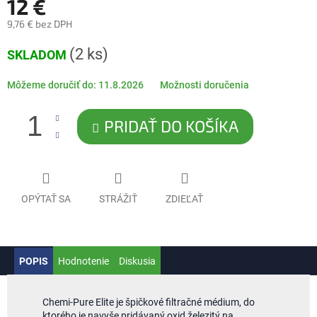
12 €
9,76 € bez DPH
Jednotková
(2 ks)
SKLADOM
cena:
Môžeme doručiť do:
11.8.2026
Možnosti doručenia
PRIDAŤ DO KOŠÍKA
OPÝTAŤ SA
STRÁŽIŤ
ZDIEĽAŤ
POPIS
Hodnotenie
Diskusia
Chemi-Pure Elite je špičkové filtračné médium, do
ktorého je navyše pridávaný oxid železitý na