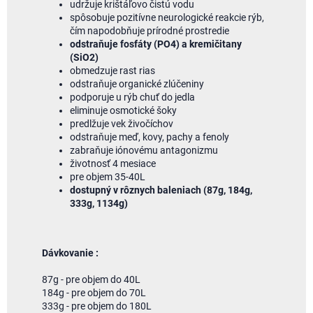
udržuje krištáľovo čistú vodu
spôsobuje pozitívne neurologické reakcie rýb,
čím napodobňuje prírodné prostredie
odstraňuje fosfáty (PO4) a kremičitany
(SiO2)
obmedzuje rast rias
odstraňuje organické zlúčeniny
podporuje u rýb chuť do jedla
eliminuje osmotické šoky
predlžuje vek živočíchov
odstraňuje meď, kovy, pachy a fenoly
zabraňuje iónovému antagonizmu
životnosť 4 mesiace
pre objem 35-40L
dostupný v rôznych baleniach (87g, 184g,
333g, 1134g)
Dávkovanie :
87g - pre objem do 40L
184g - pre objem do 70L
333g - pre objem do 180L