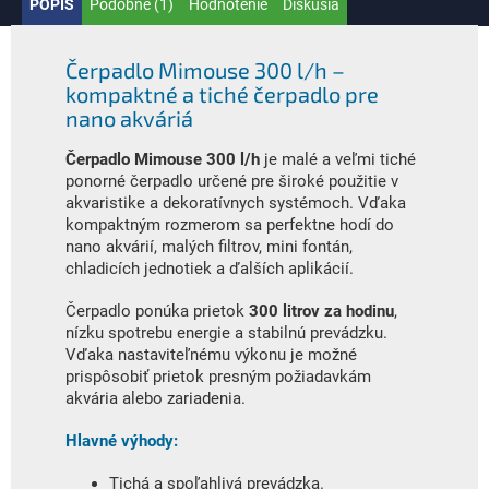
POPIS
Podobné (1)
Hodnotenie
Diskusia
Čerpadlo Mimouse 300 l/h –
kompaktné a tiché čerpadlo pre
nano akváriá
Čerpadlo Mimouse 300 l/h
je malé a veľmi tiché
ponorné čerpadlo určené pre široké použitie v
akvaristike a dekoratívnych systémoch. Vďaka
kompaktným rozmerom sa perfektne hodí do
nano akvárií, malých filtrov, mini fontán,
chladicích jednotiek a ďalších aplikácií.
Čerpadlo ponúka prietok
300 litrov za hodinu
,
nízku spotrebu energie a stabilnú prevádzku.
Vďaka nastaviteľnému výkonu je možné
prispôsobiť prietok presným požiadavkám
akvária alebo zariadenia.
Hlavné výhody:
Tichá a spoľahlivá prevádzka.