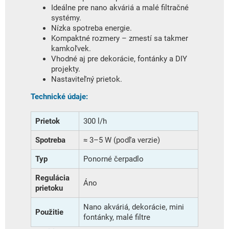
Ideálne pre nano akváriá a malé filtračné
systémy.
Nízka spotreba energie.
Kompaktné rozmery – zmestí sa takmer
kamkoľvek.
Vhodné aj pre dekorácie, fontánky a DIY
projekty.
Nastaviteľný prietok.
Technické údaje:
Prietok
300 l/h
Spotreba
≈ 3–5 W (podľa verzie)
Typ
Ponorné čerpadlo
Regulácia
Áno
prietoku
Nano akváriá, dekorácie, mini
Použitie
fontánky, malé filtre