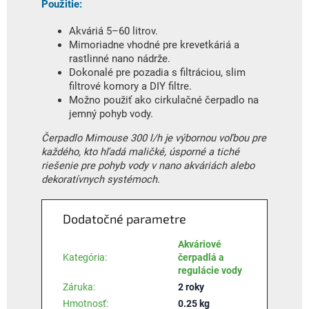
Použitie:
Akváriá 5–60 litrov.
Mimoriadne vhodné pre krevetkáriá a
rastlinné nano nádrže.
Dokonalé pre pozadia s filtráciou, slim
filtrové komory a DIY filtre.
Možno použiť ako cirkulačné čerpadlo na
jemný pohyb vody.
Čerpadlo Mimouse 300 l/h je výbornou voľbou pre
každého, kto hľadá maličké, úsporné a tiché
riešenie pre pohyb vody v nano akváriách alebo
dekoratívnych systémoch.
Dodatočné parametre
Akváriové
Kategória
:
čerpadlá a
regulácie vody
Záruka
:
2 roky
Hmotnosť
:
0.25 kg