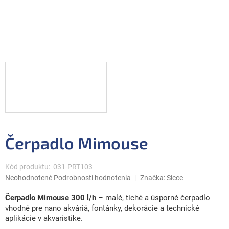
Čerpadlo Mimouse
Kód produktu:
031-PRT103
Priemerné
Neohodnotené
Podrobnosti hodnotenia
Značka:
Sicce
hodnotenie
produktu
Čerpadlo Mimouse 300 l/h
– malé, tiché a úsporné čerpadlo
je
vhodné pre nano akváriá, fontánky, dekorácie a technické
0,0
aplikácie v akvaristike.
z