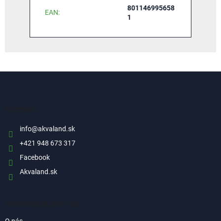
801146995658
EAN
:
1
Z
á
p
ä
Kontakt
t
i
info
@
akvaland.sk
e
+421 948 673 317
Facebook
Akvaland.sk
Informácie pre vás