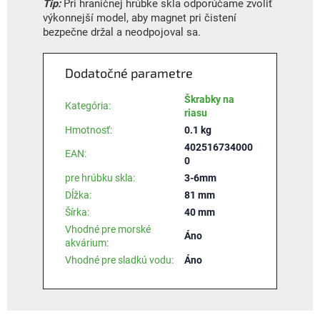
Tip:
Pri hraničnej hrúbke skla odporúčame zvoliť
výkonnejší model, aby magnet pri čistení
bezpečne držal a neodpojoval sa.
Dodatočné parametre
Škrabky na
Kategória
:
riasu
Hmotnosť
:
0.1 kg
402516734000
EAN
:
0
pre hrúbku skla
:
3-6mm
Dĺžka
:
81 mm
Šírka
:
40 mm
Vhodné pre morské
Áno
akvárium
:
Vhodné pre sladkú vodu
:
Áno