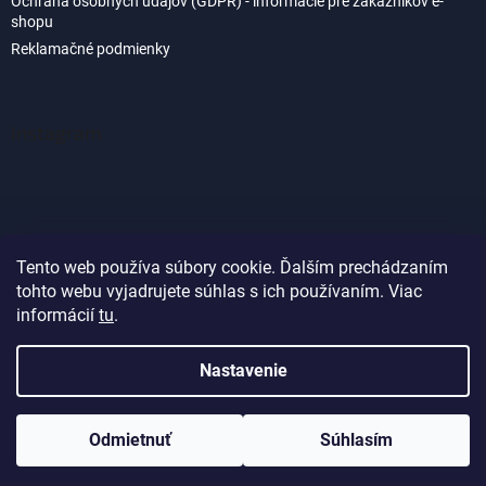
Ochrana osobných údajov (GDPR) - informácie pre zákazníkov e-
shopu
Reklamačné podmienky
Instagram
Tento web používa súbory cookie. Ďalším prechádzaním
tohto webu vyjadrujete súhlas s ich používaním. Viac
Sledovať na Instagrame
informácií
tu
.
Nastavenie
Vytvoril Shoptet
Odmietnuť
Súhlasím
Copyright 2026
Akvaland.sk
. Všetky práva vyhradené.