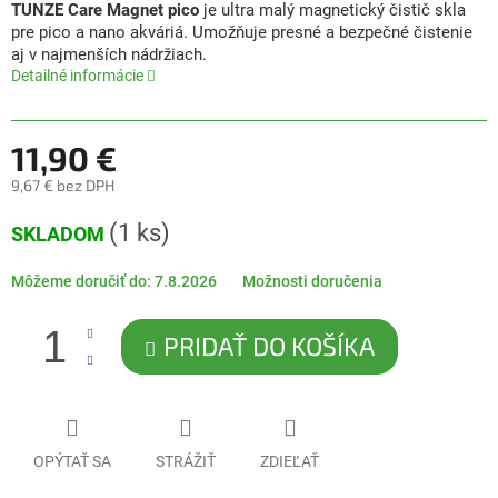
produktu
TUNZE Care Magnet pico
je ultra malý magnetický čistič skla
je
pre pico a nano akváriá. Umožňuje presné a bezpečné čistenie
0,0
aj v najmenších nádržiach.
z
Detailné informácie
5
hviezdičiek.
11,90 €
9,67 € bez DPH
Jednotková
(1 ks)
SKLADOM
cena:
Môžeme doručiť do:
7.8.2026
Možnosti doručenia
PRIDAŤ DO KOŠÍKA
OPÝTAŤ SA
STRÁŽIŤ
ZDIEĽAŤ