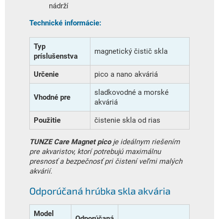
nádrží
Technické informácie:
Typ
magnetický čistič skla
príslušenstva
Určenie
pico a nano akváriá
sladkovodné a morské
Vhodné pre
akváriá
Použitie
čistenie skla od rias
TUNZE Care Magnet pico
je ideálnym riešením
pre akvaristov, ktorí potrebujú maximálnu
presnosť a bezpečnosť pri čistení veľmi malých
akvárií.
Odporúčaná hrúbka skla akvária
Model
Odporúčaná