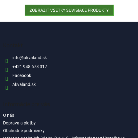
ZOBRAZIŤ VŠETKY SÚVISIACE PRODUKTY
Z
á
p
ä
Kontakt
t
i
info
@
akvaland.sk
e
+421 948 673 317
Facebook
Akvaland.sk
Informácie pre vás
O nás
Doprava a platby
Obchodné podmienky