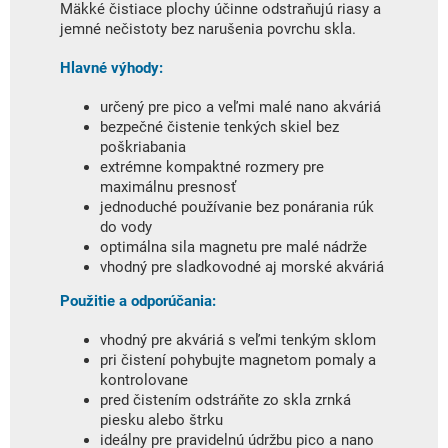
Mäkké čistiace plochy účinne odstraňujú riasy a
jemné nečistoty bez narušenia povrchu skla.
Hlavné výhody:
určený pre pico a veľmi malé nano akváriá
bezpečné čistenie tenkých skiel bez
poškriabania
extrémne kompaktné rozmery pre
maximálnu presnosť
jednoduché používanie bez ponárania rúk
do vody
optimálna sila magnetu pre malé nádrže
vhodný pre sladkovodné aj morské akváriá
Použitie a odporúčania:
vhodný pre akváriá s veľmi tenkým sklom
pri čistení pohybujte magnetom pomaly a
kontrolovane
pred čistením odstráňte zo skla zrnká
piesku alebo štrku
ideálny pre pravidelnú údržbu pico a nano