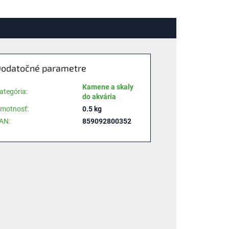
odatočné parametre
Kamene a skaly
ategória
:
do akvária
motnosť
:
0.5 kg
AN
:
859092800352