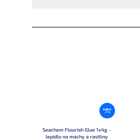
5,28 €
–7 %
Seachem Flourish Glue 1x4g -
lepidlo na machy a rastliny