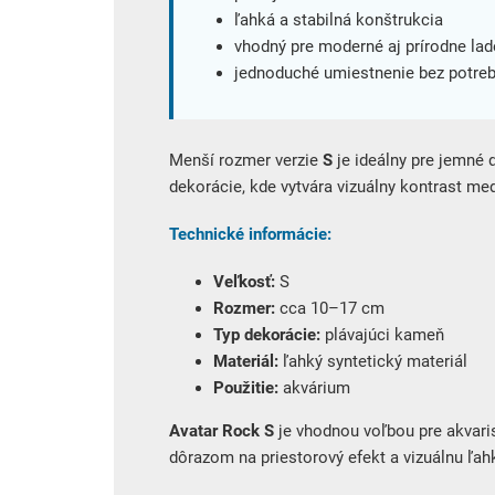
ľahká a stabilná konštrukcia
vhodný pre moderné aj prírodne lad
jednoduché umiestnenie bez potreb
Menší rozmer verzie
S
je ideálny pre jemné 
dekorácie, kde vytvára vizuálny kontrast me
Technické informácie:
Veľkosť:
S
Rozmer:
cca 10–17 cm
Typ dekorácie:
plávajúci kameň
Materiál:
ľahký syntetický materiál
Použitie:
akvárium
Avatar Rock S
je vhodnou voľbou pre akvaris
dôrazom na priestorový efekt a vizuálnu ľah