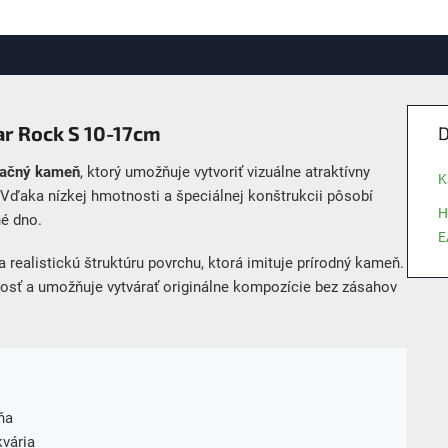
ar Rock S 10-17cm
D
račný kameň
, ktorý umožňuje vytvoriť vizuálne atraktívny
K
Vďaka nízkej hmotnosti a špeciálnej konštrukcii pôsobí
H
né dno.
E
 realistickú štruktúru povrchu, ktorá imituje prírodný kameň.
nosť a umožňuje vytvárať originálne kompozície bez zásahov
ňa
kvária