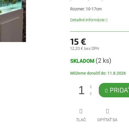
0,0
z
Rozmer: 10-17cm
5
hviezdičiek.
Detailné informácie
15 €
12,20 € bez DPH
Jednotková
(2 ks)
SKLADOM
cena:
Môžeme doručiť do:
11.8.2026
PRIDA
TLAČ
OPÝTAŤ SA