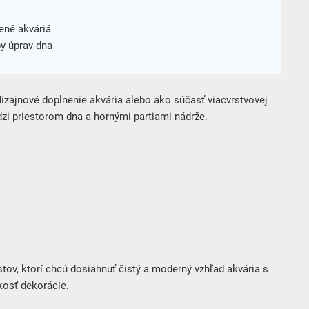
ené akváriá
y úprav dna
dizajnové doplnenie akvária alebo ako súčasť viacvrstvovej
dzi priestorom dna a hornými partiami nádrže.
tov, ktorí chcú dosiahnuť čistý a moderný vzhľad akvária s
kosť dekorácie.