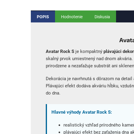
POPIS
Hodnotenie
Diskusia
Avat
Avatar Rock S
je kompaktný
plávajúci deko
skalný prvok umiestnený nad dnom akvária. 
prirodzene a nezaťažuje substrát ani sklene
Dekorácia je navrhnutá s dôrazom na detail a
Plávajúci efekt dodáva akváriu hĺbku, vzduš
do dna.
Hlavné výhody Avatar Rock S:
realistický vzhľad prírodného kame
plávajúci efekt bez zaťaženia dna a