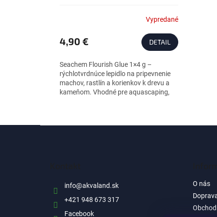
Vypredané
4,90 €
DETAIL
Seachem Flourish Glue 1×4 g –
rýchlotvrdnúce lepidlo na pripevnenie
machov, rastlín a korienkov k drevu a
kameňom. Vhodné pre aquascaping,
tvrdne aj pod vodou.
Z
á
p
ä
Kontakt
Infor
t
i
O nás
info
@
akvaland.sk
e
Doprava
+421 948 673 317
Obchod
Facebook