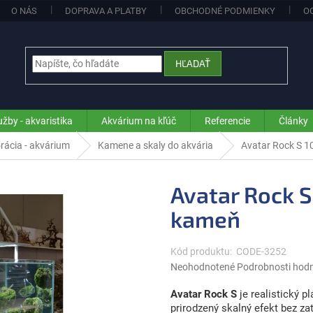
O NÁS
DOPRAVA A PLATBY
OBCHODNÉ PODMIENKY
O
HĽADAŤ
užby - akvaristika
Akvárium na kľúč
Referencie
Články
rácia - akvárium
Kamene a skaly do akvária
Avatar Rock S 1
Avatar Rock S
kameň
Kód produktu:
CODE-3252
Priemerné
Neohodnotené
Podrobnosti hod
hodnotenie
produktu
Avatar Rock S
je realistický p
je
prirodzený skalný efekt bez za