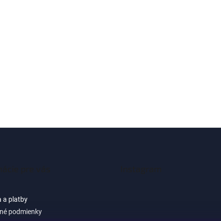
mácie pre vás
Instagram
 a platby
né podmienky