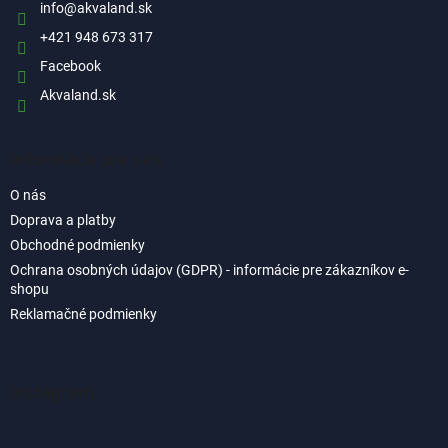
i
info
@
akvaland.sk
e
+421 948 673 317
Facebook
Akvaland.sk
Informácie pre vás
O nás
Doprava a platby
Obchodné podmienky
Ochrana osobných údajov (GDPR) - informácie pre zákazníkov e-
shopu
Reklamačné podmienky
Instagram