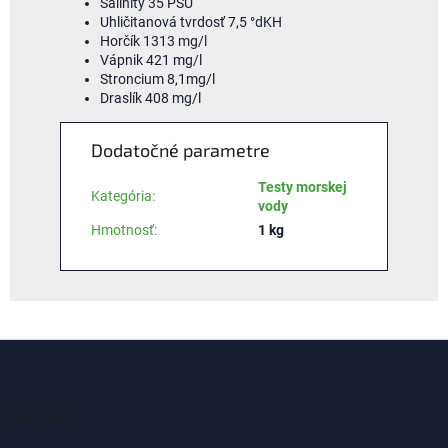
Salinity 35 PSU
Uhličitanová tvrdosť 7,5 °dKH
Horčík 1313 mg/l
Vápnik 421 mg/l
Stroncium 8,1mg/l
Draslík 408 mg/l
Dodatočné parametre
Testy morskej
Kategória
:
vody
Hmotnosť
:
1 kg
Z
á
p
ä
Kontakt
t