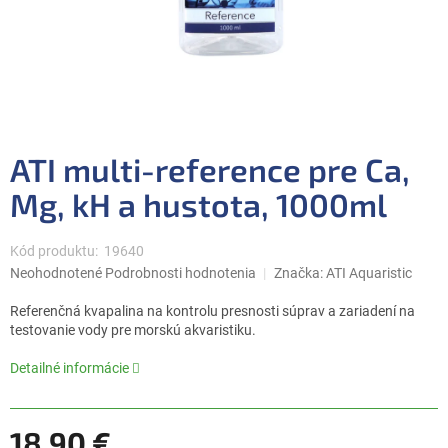
ATI multi-reference pre Ca,
Mg, kH a hustota, 1000ml
Kód produktu:
19640
Priemerné
Neohodnotené
Podrobnosti hodnotenia
Značka:
ATI Aquaristic
hodnotenie
produktu
Referenčná kvapalina na kontrolu presnosti súprav a zariadení na
je
testovanie vody pre morskú akvaristiku.
0,0
z
Detailné informácie
5
hviezdičiek.
18,90 €