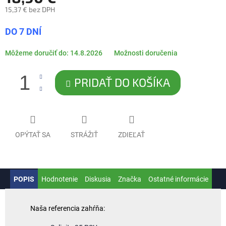
15,37 € bez DPH
Jednotková
DO 7 DNÍ
cena:
Môžeme doručiť do:
14.8.2026
Možnosti doručenia
PRIDAŤ DO KOŠÍKA
OPÝTAŤ SA
STRÁŽIŤ
ZDIEĽAŤ
POPIS
Hodnotenie
Diskusia
Značka
Ostatné informácie
Naša referencia zahŕňa: