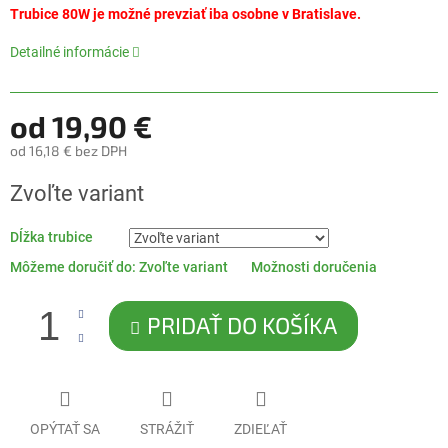
5
Trubice 80W je možné prevziať iba osobne v Bratislave.
hviezdičiek.
Detailné informácie
od
19,90 €
od
16,18 €
bez DPH
Jednotková
Zvoľte variant
cena:
Dĺžka trubice
Môžeme doručiť do:
Zvoľte variant
Možnosti doručenia
PRIDAŤ DO KOŠÍKA
OPÝTAŤ SA
STRÁŽIŤ
ZDIEĽAŤ