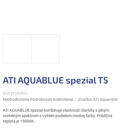
ATI AQUABLUE spezial T5
Kód produktu:
Priemerné
Neohodnotené
Podrobnosti hodnotenia
Značka:
ATI Aquaristic
hodnotenie
produktu
ATI AQUABLUE spezial kombinuje vlastnosti žiarivky s plným
je
svetelným spektrom s vyšším podielom modrej farby. Približná
0,0
teplota je 15000K.
z