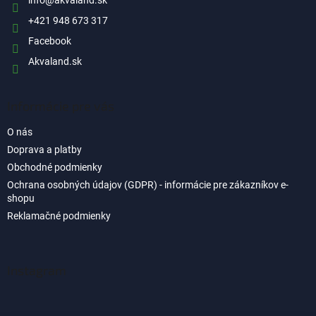
i
info
@
akvaland.sk
e
+421 948 673 317
Facebook
Akvaland.sk
Informácie pre vás
O nás
Doprava a platby
Obchodné podmienky
Ochrana osobných údajov (GDPR) - informácie pre zákazníkov e-
shopu
Reklamačné podmienky
Instagram