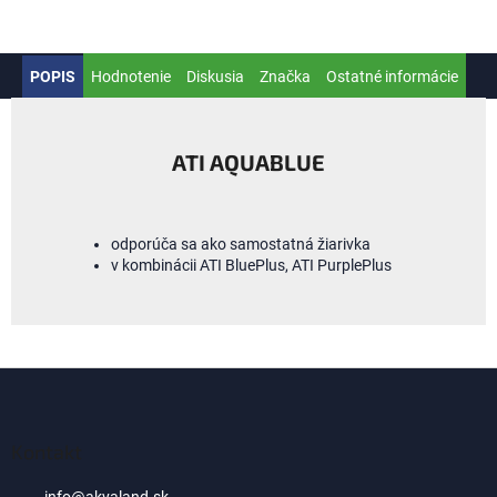
POPIS
Hodnotenie
Diskusia
Značka
Ostatné informácie
ATI AQUABLUE
odporúča sa ako samostatná žiarivka
v kombinácii ATI BluePlus, ATI PurplePlus
Z
á
p
ä
Kontakt
t