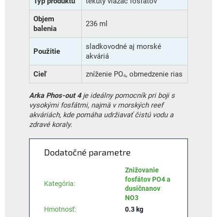
Typ produktu
tekutý viazač fosfátov
Objem
236 ml
balenia
sladkovodné aj morské
Použitie
akváriá
Cieľ
zníženie PO₄, obmedzenie rias
Arka Phos-out 4
je ideálny pomocník pri boji s
vysokými fosfátmi, najmä v morských reef
akváriách, kde pomáha udržiavať čistú vodu a
zdravé koraly.
Dodatočné parametre
Znižovanie
fosfátov PO4 a
Kategória
:
dusičnanov
NO3
Hmotnosť
:
0.3 kg