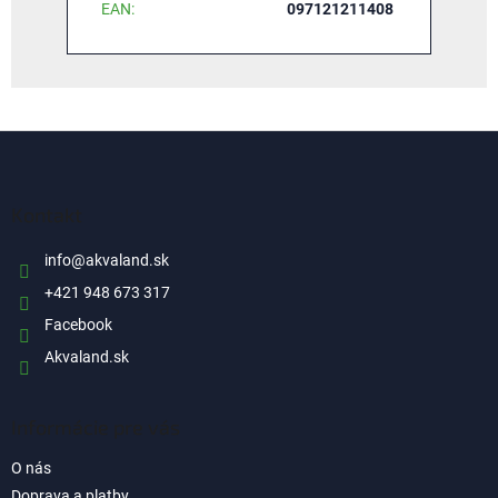
EAN
:
097121211408
Z
á
p
ä
Kontakt
t
i
info
@
akvaland.sk
e
+421 948 673 317
Facebook
Akvaland.sk
Informácie pre vás
O nás
Doprava a platby