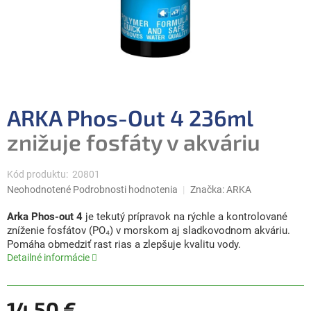
ARKA Phos-Out 4 236ml
znižuje fosfáty v akváriu
Kód produktu:
20801
Priemerné
Neohodnotené
Podrobnosti hodnotenia
Značka:
ARKA
hodnotenie
produktu
Arka Phos-out 4
je tekutý prípravok na rýchle a kontrolované
je
zníženie fosfátov (PO₄) v morskom aj sladkovodnom akváriu.
0,0
Pomáha obmedziť rast rias a zlepšuje kvalitu vody.
z
Detailné informácie
5
hviezdičiek.
14,50 €