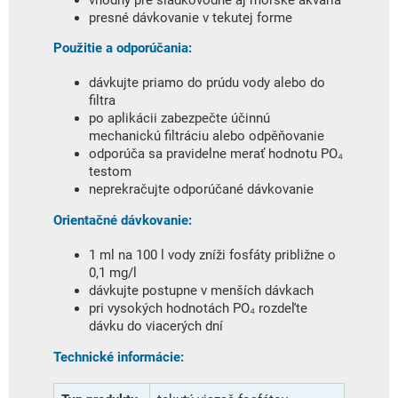
presné dávkovanie v tekutej forme
Použitie a odporúčania:
dávkujte priamo do prúdu vody alebo do
filtra
po aplikácii zabezpečte účinnú
mechanickú filtráciu alebo odpěňovanie
odporúča sa pravidelne merať hodnotu PO₄
testom
neprekračujte odporúčané dávkovanie
Orientačné dávkovanie:
1 ml na 100 l vody zníži fosfáty približne o
0,1 mg/l
dávkujte postupne v menších dávkach
pri vysokých hodnotách PO₄ rozdeľte
dávku do viacerých dní
Technické informácie: