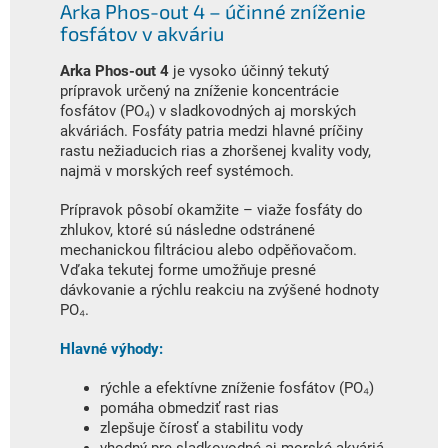
Arka Phos-out 4 – účinné zníženie
fosfátov v akváriu
Arka Phos-out 4
je vysoko účinný tekutý
prípravok určený na zníženie koncentrácie
fosfátov (PO₄) v sladkovodných aj morských
akváriách. Fosfáty patria medzi hlavné príčiny
rastu nežiaducich rias a zhoršenej kvality vody,
najmä v morských reef systémoch.
Prípravok pôsobí okamžite – viaže fosfáty do
zhlukov, ktoré sú následne odstránené
mechanickou filtráciou alebo odpěňovačom.
Vďaka tekutej forme umožňuje presné
dávkovanie a rýchlu reakciu na zvýšené hodnoty
PO₄.
Hlavné výhody:
rýchle a efektívne zníženie fosfátov (PO₄)
pomáha obmedziť rast rias
zlepšuje čírosť a stabilitu vody
vhodný pre sladkovodné aj morské akváriá