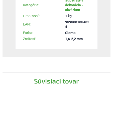
Substráty a
Kategória
:
dekorácia -
akvárium
Hmotnosť
:
1 kg
959568180482
EAN
:
4
Farba
:
Čierna
Zrnitosť
:
1,6-2,2 mm
Súvisiaci tovar