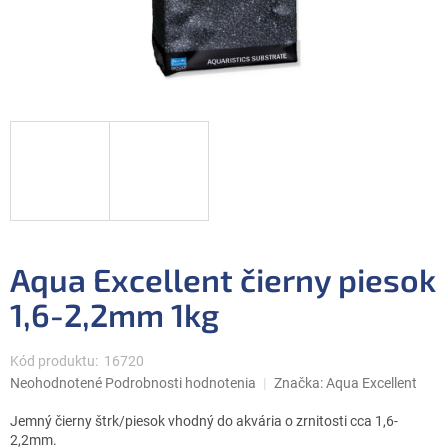
Aqua Excellent čierny piesok
1,6-2,2mm 1kg
Kód produktu:
16720
Priemerné
Neohodnotené
Podrobnosti hodnotenia
Značka:
Aqua Excellent
hodnotenie
produktu
Jemný čierny štrk/piesok vhodný do akvária o zrnitosti cca 1,6-
je
2,2mm.