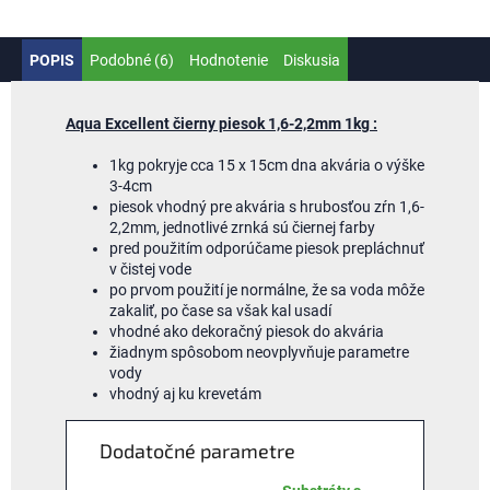
POPIS
Podobné (6)
Hodnotenie
Diskusia
Aqua Excellent čierny piesok 1,6-2,2mm 1kg :
1kg pokryje cca 15 x 15cm dna akvária o výške
3-4cm
piesok vhodný pre akvária s hrubosťou zŕn 1,6-
2,2mm, jednotlivé zrnká sú čiernej farby
pred použitím odporúčame piesok prepláchnuť
v čistej vode
po prvom použití je normálne, že sa voda môže
zakaliť, po čase sa však kal usadí
vhodné ako dekoračný piesok do akvária
žiadnym spôsobom neovplyvňuje parametre
vody
vhodný aj ku krevetám
Dodatočné parametre