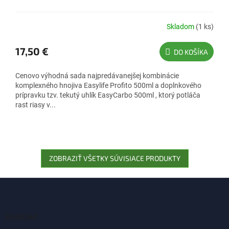
Skladom
(1 ks)
17,50 €
DO KOŠÍKA
Cenovo výhodná sada najpredávanejšej kombinácie
komplexného hnojiva Easylife Profito 500ml a doplnkového
prípravku tzv. tekutý uhlík EasyCarbo 500ml , ktorý potláča
rast riasy v...
ZOBRAZIŤ VŠETKY SÚVISIACE PRODUKTY
Z
á
p
ä
Kontakt
t