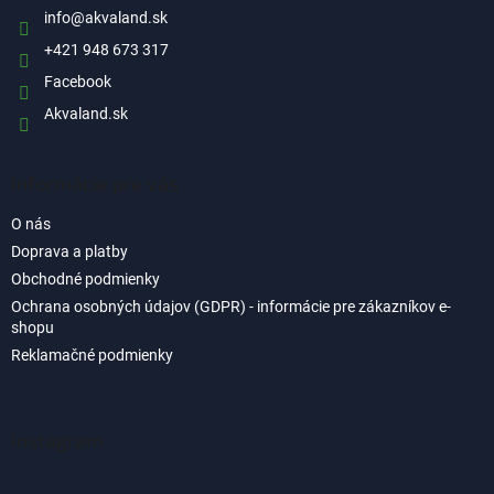
i
info
@
akvaland.sk
e
+421 948 673 317
Facebook
Akvaland.sk
Informácie pre vás
O nás
Doprava a platby
Obchodné podmienky
Ochrana osobných údajov (GDPR) - informácie pre zákazníkov e-
shopu
Reklamačné podmienky
Instagram