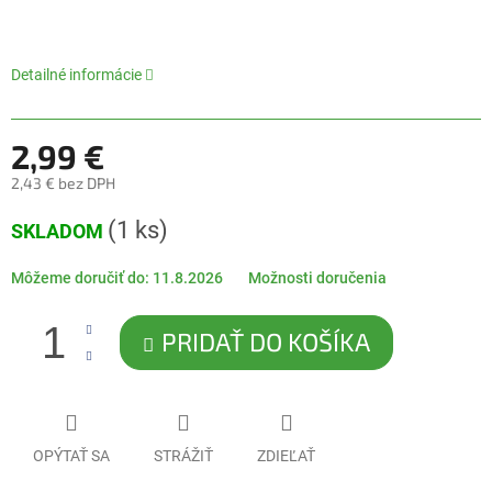
0,0
z
5
hviezdičiek.
Detailné informácie
2,99 €
2,43 € bez DPH
Jednotková
(1 ks)
SKLADOM
cena:
Môžeme doručiť do:
11.8.2026
Možnosti doručenia
PRIDAŤ DO KOŠÍKA
OPÝTAŤ SA
STRÁŽIŤ
ZDIEĽAŤ