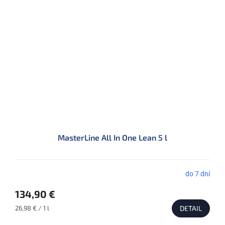
MasterLine All In One Lean 5 l
do 7 dní
134,90 €
Jednotková
26,98 € / 1 l
DETAIL
cena: