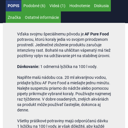
POPIS
Podobné (6)
Videá (1)
Hodnotenie
Diskusia
Značka
Ostatné informácie
Vďaka svojmu špeciálnemu pôvodu je
AF Pure Food
potravou, ktorú koraly jedia vo svojom prirodzenom
prostredí. Jedinečné zloženie produktu zaručuje
intenzívny rast. Bohaté na uhličitan vápenatý má tiež
pozitívny vplyv na udržiavanie pH na stabilnej úrovni.
Dávkovanie:
1 odmerná lyžička na 100 l vody.
Naplňte malú nádobu cca. 20 ml akvarijnou vodou,
pridajte lyžicu AF Pure Food a miešajte jednu minútu.
Nalejte suspenziu priamo do nádrže alebo pomocou
pipety prikrmujte vybrané koraly. Používajte najmenej
raz týždenne. V dobre osadených, zrelých akváriách
sa produkt môže používať častejšie, dokonca aj
denne.
Všetky práškové potraviny majú odporúčanú dávku
1 lyžičku na 100 l vody, je však dôležité, aby každé