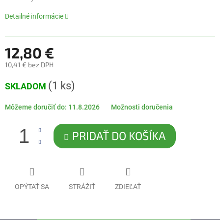
5
hviezdičiek.
Detailné informácie
12,80 €
10,41 € bez DPH
Jednotková
(1 ks)
SKLADOM
cena:
Môžeme doručiť do:
11.8.2026
Možnosti doručenia
PRIDAŤ DO KOŠÍKA
OPÝTAŤ SA
STRÁŽIŤ
ZDIEĽAŤ