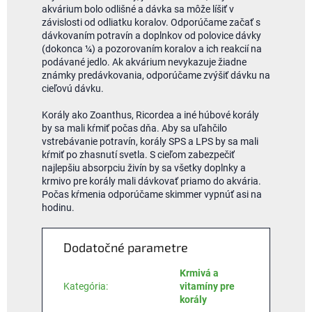
akvárium bolo odlišné a dávka sa môže líšiť v
závislosti od odliatku koralov. Odporúčame začať s
dávkovaním potravín a doplnkov od polovice dávky
(dokonca ¼) a pozorovaním koralov a ich reakcií na
podávané jedlo. Ak akvárium nevykazuje žiadne
známky predávkovania, odporúčame zvýšiť dávku na
cieľovú dávku.
Korály ako Zoanthus, Ricordea a iné húbové korály
by sa mali kŕmiť počas dňa. Aby sa uľahčilo
vstrebávanie potravín, korály SPS a LPS by sa mali
kŕmiť po zhasnutí svetla. S cieľom zabezpečiť
najlepšiu absorpciu živín by sa všetky doplnky a
krmivo pre korály mali dávkovať priamo do akvária.
Počas kŕmenia odporúčame skimmer vypnúť asi na
hodinu.
Dodatočné parametre
Krmivá a
Kategória
:
vitamíny pre
korály