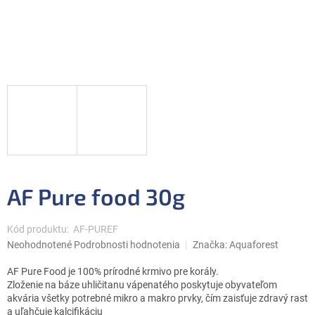
AF Pure food 30g
Kód produktu:
AF-PUREF
Priemerné
Neohodnotené
Podrobnosti hodnotenia
Značka:
Aquaforest
hodnotenie
produktu
AF Pure Food je 100% prírodné krmivo pre korály.
je
Zloženie na báze uhličitanu vápenatého poskytuje obyvateľom
0,0
akvária všetky potrebné mikro a makro prvky, čím zaisťuje zdravý rast
z
a uľahčuje kalcifikáciu