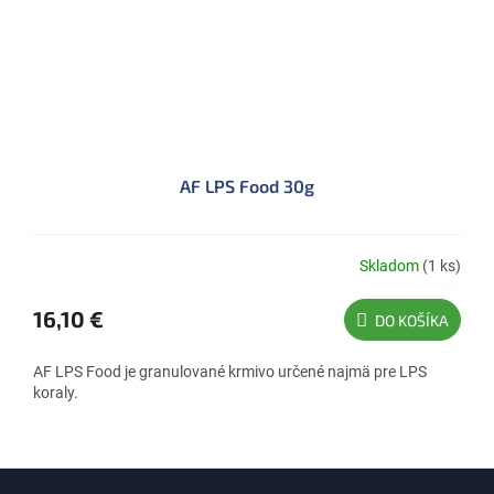
AF LPS Food 30g
Skladom
(1 ks)
16,10 €
DO KOŠÍKA
AF LPS Food je granulované krmivo určené najmä pre LPS
koraly.
Z