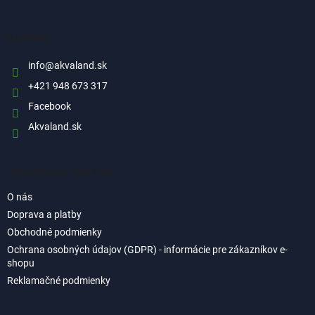
á
p
ä
Kontakt
t
i
info
@
akvaland.sk
e
+421 948 673 317
Facebook
Akvaland.sk
Informácie pre vás
O nás
Doprava a platby
Obchodné podmienky
Ochrana osobných údajov (GDPR) - informácie pre zákazníkov e-
shopu
Reklamačné podmienky