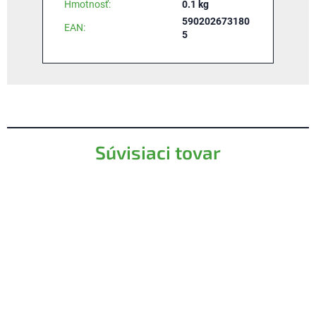
Hmotnosť
:
0.1 kg
590202673180
EAN
:
5
Súvisiaci tovar