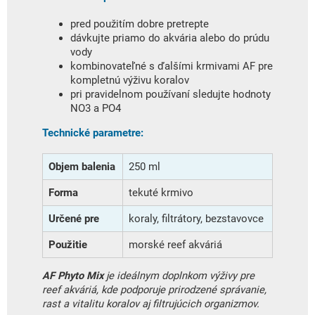
pred použitím dobre pretrepte
dávkujte priamo do akvária alebo do prúdu
vody
kombinovateľné s ďalšími krmivami AF pre
kompletnú výživu koralov
pri pravidelnom používaní sledujte hodnoty
NO3 a PO4
Technické parametre:
Objem balenia
250 ml
Forma
tekuté krmivo
Určené pre
koraly, filtrátory, bezstavovce
Použitie
morské reef akváriá
AF Phyto Mix
je ideálnym doplnkom výživy pre
reef akváriá, kde podporuje prirodzené správanie,
rast a vitalitu koralov aj filtrujúcich organizmov.