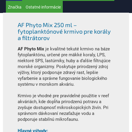
Značka
Ostatné informácie
AF Phyto Mix 250 ml –
fytoplanktónové krmivo pre korály
a filtrátorov
AF Phyto Mix
je kvalitné tekuté krmivo na báze
fytoplanktónu, určené pre mäkké koraly, LPS,
niektoré SPS, lastúrniky, huby a ďalšie filtrujúce
morské organizmy. Poskytuje prirodzený zdroj
výživy, ktorý podporuje zdravý rast, lepšie
vyfarbenie a správne fungovanie biologického
systému v morskom akváriu.
Krmivo je vhodné pre pravidelné použitie v reef
akváriách, kde dopĺňa prirodzenú potravu a
zvyšuje dostupnosť mikroskopických živín. Pri
správnom dávkovaní nezaťažuje vodu a
podporuje stabilnú mikrofaunu.
Hlavné výhody: