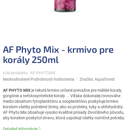
AF Phyto Mix - krmivo pre
korály 250ml
Kód produktu:
AF-PHYTOMX
Priemerné
Neohodnotené
Podrobnosti hodnotenia
Značka:
Aquaforest
hodnotenie
produktu
AF PHYTO MIX
je tekuté krmivo určené prevažne pre mäkké koraly,
je
gorgónie a nefotosyntetické koraly ... Vďaka dokonalej rovnováhe
0,0
medzi obsahom fytoplanktónu a zooplanktónu poskytuje krmivo
z
koralom všetky potrebné živiny, ako sú proteíny, tuky a uhľohydráty.
5
AF Phyto Mix obsahuje vysoko kvalitné prísady živočíšneho pôvodu,
hviezdičiek.
aby koralom poskytol stravu, ktorá uspokojí všetky nutričné potreby.
Detailné informácie