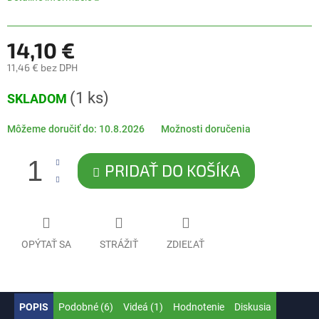
14,10 €
11,46 € bez DPH
Jednotková
(1 ks)
SKLADOM
cena:
Môžeme doručiť do:
10.8.2026
Možnosti doručenia
PRIDAŤ DO KOŠÍKA
OPÝTAŤ SA
STRÁŽIŤ
ZDIEĽAŤ
POPIS
Podobné (6)
Videá (1)
Hodnotenie
Diskusia