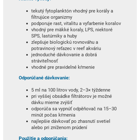
tekutý fytoplanktón vhodný pre korály a
filtrujúce organizmy
podporuje rast, vitalitu a vyfarbenie koralov
vhodný pre mäkké koraly, LPS, niektoré
SPS, lastúrniky a huby
zlepšuje biologickú rovnováhu a
potravinový reťazec v reef akváriu
jednoduché dávkovanie a dobrá
stráviteľnosť
vhodné pre pravidelné kŕmenie
Odporúčané dávkovanie:
5 ml na 100 litrov vody, 2–3× týždenne
pri vyššej obsádke filtrátorov je možné
dávku mierne zvýšiť
odporúča sa vypnúť odpěňovač na 15–30
minút počas kŕmenia
najlepšie dávkovať po zhasnutí svetiel
alebo pri zníženom prúdení
Použitie a odporúčania: