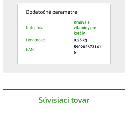
Dodatočné parametre
Krmivá a
Kategória
:
vitamíny pre
korály
Hmotnosť
:
0.25 kg
590202673141
EAN
:
6
Súvisiaci tovar