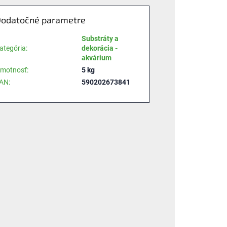
odatočné parametre
Substráty a
ategória
:
dekorácia -
akvárium
motnosť
:
5 kg
AN
:
590202673841