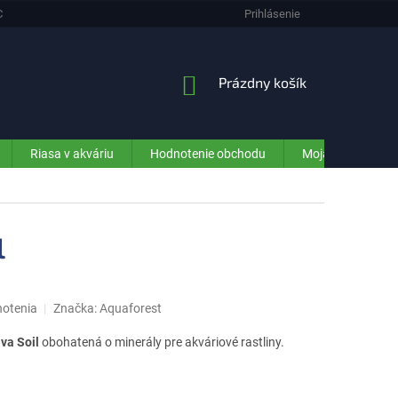
CHRANA OSOBNÝCH ÚDAJOV (GDPR) - INFORMÁCIE PRE ZÁKAZNÍKOV E-SHO
Prihlásenie
NÁKUPNÝ
Prázdny košík
KOŠÍK
Riasa v akváriu
Hodnotenie obchodu
Moja objednávka
l
notenia
Značka:
Aquaforest
va Soil
obohatená o minerály pre akváriové rastliny.