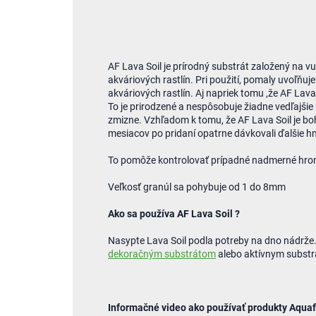
AF Lava Soil je prírodný substrát založený na vu
akváriových rastlín.
Pri použití
, pomaly uvoľňuje
akváriových rastlín.
Aj napriek tomu ,že AF Lava
To je prirodzené a nespôsobuje žiadne vedľajšie 
zmizne.
Vzhľadom k tomu, že AF Lava Soil je bo
mesiacov po pridaní opatrne dávkovali ďalšie hn
To pomôže kontrolovať prípadné nadmerné hr
Veľkosť granúl sa pohybuje od 1 do 8mm
Ako sa používa AF Lava Soil ?
Nasypte Lava Soil podla potreby na dno nádrže
dekoračným substrátom
alebo aktívnym subst
Informačné video ako používať produkty Aquaf