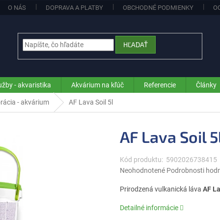
O NÁS
DOPRAVA A PLATBY
OBCHODNÉ PODMIENKY
O
HĽADAŤ
užby - akvaristika
Akvárium na kľúč
Referencie
Články
rácia - akvárium
AF Lava Soil 5l
AF Lava Soil 5
Kód produktu:
5902026738415
Priemerné
Neohodnotené
Podrobnosti hod
hodnotenie
produktu
Prirodzená vulkanická láva
AF La
je
0,0
Detailné informácie
z