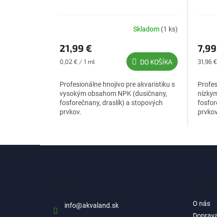
Skladom
(1 ks)
21,99 €
7,99
Jednotková
Jednot
0,02 € / 1 ml
DO KOŠÍKA
31,96 € 
cena:
cena:
Profesionálne hnojivo pre akvaristiku s
Profes
vysokým obsahom NPK (dusičnany,
nízky
fosforečnany, draslík) a stopových
fosfor
prvkov.
prvkov
Z
á
p
ä
Kontakt
Infor
t
i
O nás
info
@
akvaland.sk
e
Doprava