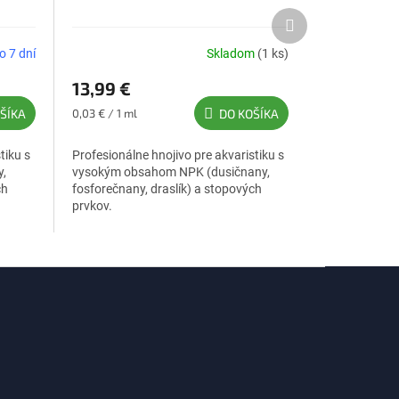
Ďalší
produkt
o 7 dní
Skladom
(1 ks)
13,99 €
Jednotková
ŠÍKA
0,03 € / 1 ml
DO KOŠÍKA
cena:
tiku s
Profesionálne hnojivo pre akvaristiku s
,
vysokým obsahom NPK (dusičnany,
ch
fosforečnany, draslík) a stopových
prvkov.