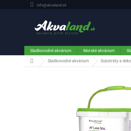
Prejsť
info@akvaland.sk
na
obsah
Sladkovodné akvárium
Morské akvárium
Sl
Domov
Sladkovodné akvárium
Substráty a deko