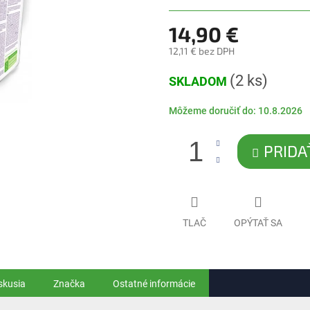
5
hviezdičiek.
14,90 €
12,11 € bez DPH
Jednotková
(2 ks)
SKLADOM
cena:
Môžeme doručiť do:
10.8.2026
PRIDA
TLAČ
OPÝTAŤ SA
skusia
Značka
Ostatné informácie