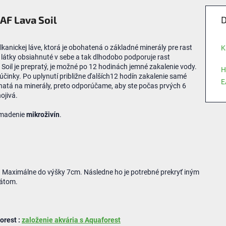
AF Lava Soil
D
lkanickej láve, ktorá je obohatená o základné minerály pre rast
K
 látky obsiahnuté v sebe a tak dlhodobo podporuje rast
 Soil je prepratý, je možné po 12 hodinách jemné zakalenie vody.
H
účinky.
Po uplynutí približne ďalších12 hodín zakalenie samé
E
hatá na minerály, preto odporúčame, aby ste počas prvých 6
ojivá.
omadenie
mikroživín
.
. Maximálne do výšky 7cm. Následne ho je potrebné prekryť iným
rátom.
orest :
založenie akvária s Aquaforest