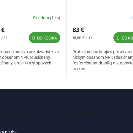
Skladom
(1 ks)
d
 €
83 €
ková
Jednotková
/ 1 l
DO KOŠÍKA
16,60 € / 1 l
DO KO
cena:
ionálne hnojivo pre akvaristiku s
Profesionálne hnojivo pre akvaris
m obsahom NPK (dusičnany,
nízkym obsahom NPK (dusičnany
ečnany, draslík) a stopových
fosforečnany, draslík) a stopový
.
prvkov.
mácie pre vás
Instagram
 a platby